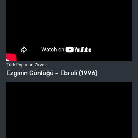
Türk Popunun Zirvesi
Ezginin Günlüğü – Ebruli (1996)