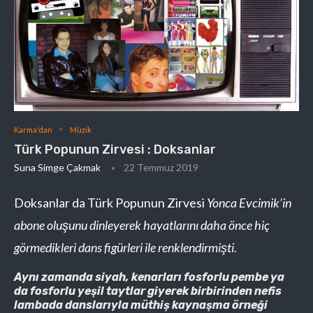
Karma'dan
Müzik
Türk Popunun Zirvesi : Doksanlar
Suna Simge Çakmak
22 Temmuz 2019
Doksanlar da Türk Popunun Zirvesi
Yonca Evcimik’in
abone oluşunu dinleyerek hayatlarını daha önce hiç
görmedikleri dans figürleri ile renklendirmişti.
Aynı zamanda siyah, kenarları fosforlu pembe ya
da fosforlu yeşil taytlar giyerek birbirinden nefis
lambada danslarıyla müthiş kaynaşma örneği