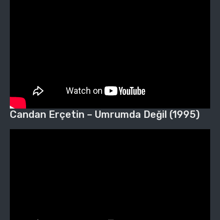
Candan Erçetin – Umrumda Değil (1995)