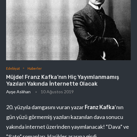
Edebiyat
Haberler
Müjde! Franz Kafka’nın Hiç Yayımlanmamış
Yazıları Yakında İnternette Olacak
Ayşe Aslıhan
10 Ağustos 2019
20. yüzyıla damgasını vuran yazar
Franz Kafka
‘nın
gün yüzü görmemiş yazıları kazanılan dava sonucu
yakında internet üzerinden yayımlanacak! “Dava” ve
“Şato” romanları, klasikler arasına girdi.