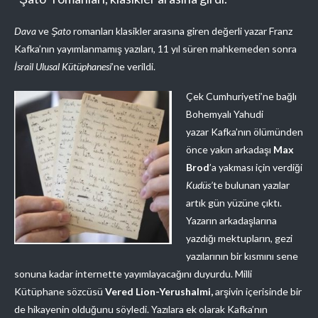
Dava
ve
Şato
romanları klasikler arasına giren değerli yazar Franz
Kafka’nın yayımlanmamış yazıları, 11 yıl süren mahkemeden sonra
İsrail Ulusal Kütüphanesi
’ne verildi.
Çek Cumhuriyeti’ne bağlı
Bohemyalı Yahudi
yazar Kafka’nın ölümünden
önce yakın arkadaşı
Max
Brod
’a yakması için verdiği
Kudüs’
te bulunan yazılar
artık gün yüzüne çıktı.
Yazarın arkadaşlarına
yazdığı mektupların, gezi
yazılarının bir kısmını sene
sonuna kadar internette yayımlayacağını duyurdu. Milli
Kütüphane sözcüsü
Vered Lion-Yerushalmi,
arşivin içerisinde bir
de hikayenin olduğunu söyledi. Yazılara ek olarak Kafka’nın