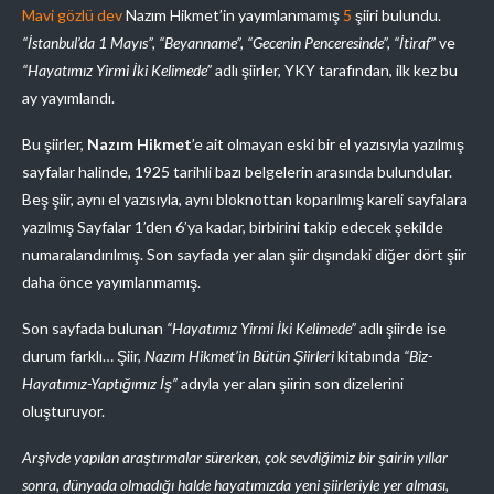
Mavi gözlü dev
Nazım Hikmet’in yayımlanmamış
5
şiiri bulundu.
“İstanbul’da 1 Mayıs”, “Beyanname”, “Gecenin Penceresinde”, “İtiraf”
ve
“Hayatımız Yirmi İki Kelimede”
adlı şiirler, YKY tarafından, ilk kez bu
ay yayımlandı.
Bu şiirler,
Nazım Hikmet
’e ait olmayan eski bir el yazısıyla yazılmış
sayfalar halinde, 1925 tarihli bazı belgelerin arasında bulundular.
Beş şiir, aynı el yazısıyla, aynı bloknottan koparılmış kareli sayfalara
yazılmış Sayfalar 1’den 6’ya kadar, birbirini takip edecek şekilde
numaralandırılmış. Son sayfada yer alan şiir dışındaki diğer dört şiir
daha önce yayımlanmamış.
Son sayfada bulunan
“Hayatımız Yirmi İki Kelimede”
adlı şiirde ise
durum farklı… Şiir,
Nazım Hikmet’in Bütün Şiirleri
kitabında
“Biz-
Hayatımız-Yaptığımız İş”
adıyla yer alan şiirin son dizelerini
oluşturuyor.
Arşivde yapılan araştırmalar sürerken, çok sevdiğimiz bir şairin yıllar
sonra, dünyada olmadığı halde hayatımızda yeni şiirleriyle yer alması,