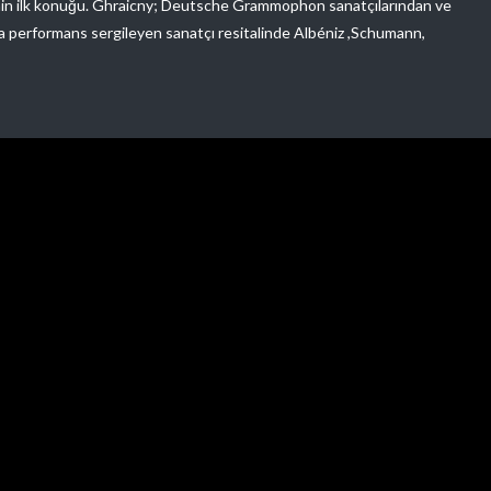
inin ilk konuğu. Ghraicny; Deutsche Grammophon sanatçılarından ve
a performans sergileyen sanatçı resitalinde Albéniz ,Schumann,