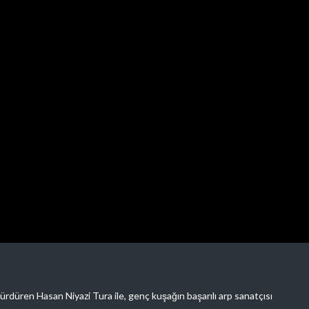
sürdüren Hasan Niyazi Tura ile, genç kuşağın başarılı arp sanatçısı