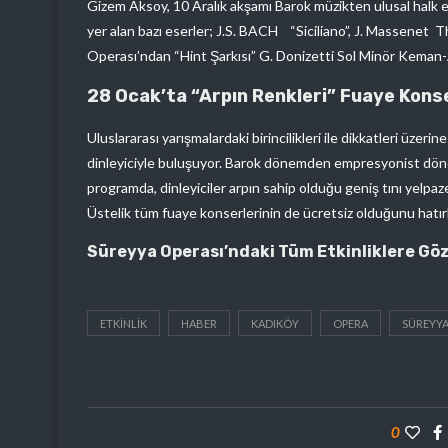
Gizem Aksoy, 10 Aralık akşamı Barok müzikten ulusal halk e
yer alan bazı eserler; J.S. BACH “Siciliano”, J. Massenet
Operası’ndan “Hint Şarkısı” G. Donizetti Sol Minör Keman-
28 Ocak’ta “Arpın Renkleri” Fuaye Konse
Uluslararası yarışmalardaki birincilikleri ile dikkatleri üzer
dinleyiciyle buluşuyor. Barok dönemden empresyonist dönem
programda, dinleyiciler arpın sahip olduğu geniş tını yelpa
Üstelik tüm fuaye konserlerinin de ücretsiz olduğunu hatırl
Süreyya Operası’ndaki Tüm Etkinliklere Gö
ETKINLIK
HABER
KADIKÖY
OPERA
SÜREYYA
0