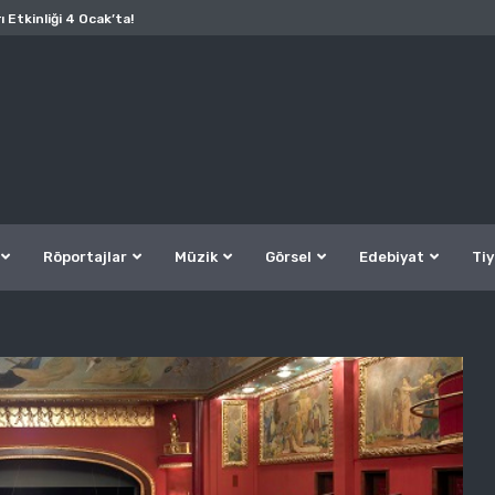
ı Etkinliği 4 Ocak’ta!
Röportajlar
Müzik
Görsel
Edebiyat
Tiy