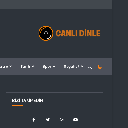
atro
Tarih
Spor
Seyahat
BIZI TAKIP EDIN