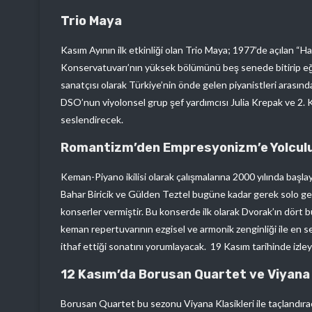
Trio Maya
Kasım Ayının ilk etkinliği olan Trio Maya; 1977’de açılan “
Konservatuvarı’nın yüksek bölümünü beş senede bitirip eğ
sanatçısı olarak Türkiye’nin önde gelen piyanistleri arasınd
DSO’nun viyolonsel grup şef yardımcısı Julia Krepak ve 2. Ko
seslendirecek.
Romantizm’den Empresyonizm’e Yolcul
Keman-Piyano ikilisi olarak çalışmalarına 2000 yılında başl
Bahar Biricik ve Gülden Teztel bugüne kadar gerek solo ger
konserler vermiştir. Bu konserde ilk olarak Dvorak’ın dört b
keman repertuvarının ezgisel ve armonik zenginliği ile en s
ithaf ettiği sonatını yorumlayacak. 19 Kasım tarihinde izle
12 Kasım’da Borusan Quartet ve Viyana 
Borusan Quartet bu sezonu Viyana Klasikleri ile taçlandıra