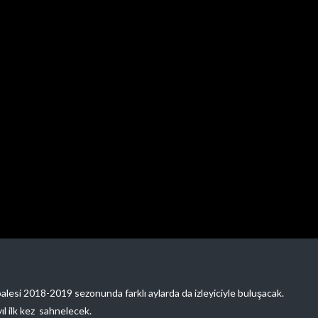
alesi 2018-2019 sezonunda farklı aylarda da izleyiciyle buluşacak.
l ilk kez sahnelecek.