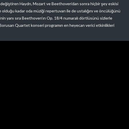
ını değiştiren Haydn, Mozart ve Beethoven’dan sonra hiçbir şey eskisi
ile olduğu kadar oda müziği repertuvarı ile de ustalığını ve öncülüğünü
inin yanı sıra Beethoven’ın Op. 18/4 numaralı dörtlüsünü sizlerle
Borusan Quartet konseri programın en heyecan verici etkinlikleri