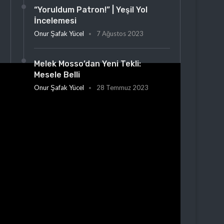
“Yoruldum Patron!” | Yeşil Yol
İncelemesi
Onur Şafak Yücel
7 Ağustos 2023
Melek Mosso’dan Yeni Tekli:
Mesele Belli
Onur Şafak Yücel
28 Temmuz 2023