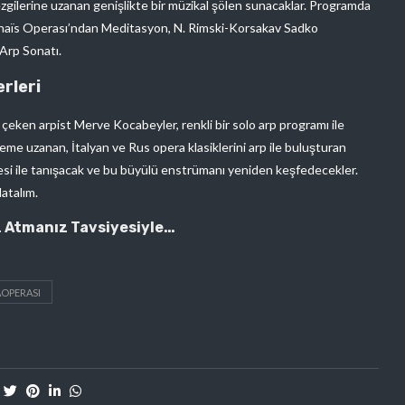
zgilerine uzanan genişlikte bir müzikal şölen sunacaklar. Programda
 Thaïs Operası’ndan Meditasyon, N. Rimski-Korsakav Sadko
Arp Sonatı.
rleri
ine çeken arpist Merve Kocabeyler, renkli bir solo arp programı ile
e uzanan, İtalyan ve Rus opera klasiklerini arp ile buluşturan
zesi ile tanışacak ve bu büyülü enstrümanı yeniden keşfedecekler.
atalım.
z Atmanız Tavsiyesiyle…
OPERASI