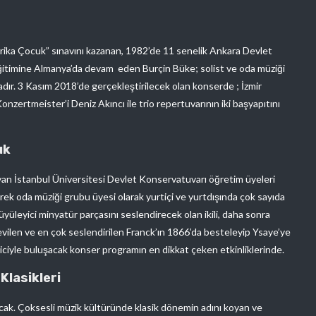
Harika Çocuk” sınavını kazanan, 1982’de 11 senelik Ankara Devlet
itimine Almanya’da devam eden Burçin Büke; solist ve oda müziği
adır. 3 Kasım 2018’de gerçekleştirilecek olan konserde ; İzmir
nzertmeister’i Deniz Akıncı ile trio repertuvarının iki başyapıtını
uk
ayan İstanbul Üniversitesi Devlet Konservatuvarı öğretim üyeleri
ek oda müziği grubu üyesi olarak yurtiçi ve yurtdışında çok sayıda
üyüleyici minyatür parçasını seslendirecek olan ikili, daha sonra
evilen ve en çok seslendirilen Franck’ın 1866’da besteleyip Ysaye’ye
yiciyle buluşacak konser programın en dikkat çeken etkinliklerinde.
Klasikleri
cak. Çoksesli müzik kültüründe klasik dönemin adını koyan ve