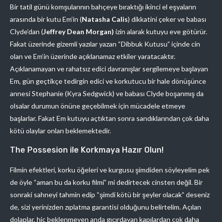
Bir tatil günü komşularının bahçeye bıraktığı ikinci el eşyaların
arasında bir kutu Em’in
(
Natasha Calis
) dikkatini çeker ve babası
Clyde’dan (
Jeffrey Dean Morgan)
izin alarak kutuyu eve götürür.
Fakat üzerinde gizemli yazılar yazan “Dibbuk Kutusu” içinde cin
olan ve Em’in üzerinde açıklanamaz etkiler yaratacaktır.
Açıklanamayan ve rahatsız edici davranışlar sergilemeye başlayan
Em, gün geçtikçe tedirgin edici ve korkutucu bir hale dönüşünce
annesi Stephanie (Kyra Sedgwick) ve babası Clyde boşanmış da
olsalar durumun önüne geçebilmek için mücadele etmeye
başlarlar. Fakat Em kutuyu açtıktan sonra sandıklarından çok daha
kötü olaylar onları beklemektedir.
The Possesion ile Korkmaya Hazır Olun!
Filmin efektleri, korku öğeleri ve kurgusu şimdiden söyleyelim pek
de öyle “aman bu da korku filmi” mi dedirtecek cinsten değil. Bir
sonraki sahneyi tahmin edip “şimdi kötü bir şeyler olacak” deseniz
de, sizi yerinizden zıplatma garantisi olduğunu belirtelim. Açılan
dolaplar, hiç beklenmeyen anda gıcırdayan kapılardan çok daha