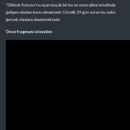
“Dibbuk Kutusu”nu açan küçük bir kız ve onun ailesi etrafında
gelişen olayları konu almaktadır. Üstelik 29 gün süren bu öykü
gerçek olaylara dayanmaktadır.
Önce fragmanı izleyelim: