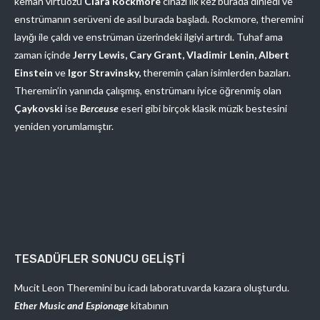
keman virtüözü
Clara Rockmore
cihazı ilk kez burada dinledi ve
enstrümanın serüveni de asıl burada başladı. Rockmore, theremini
layığı ile çaldı ve enstrüman üzerindeki ilgiyi artırdı. Tuhaf ama
zaman içinde
Jerry Lewis, Cary Grant, Vladimir Lenin, Albert
Einstein
ve
Igor
Stravinsky,
theremin çalan isimlerden bazıları.
Theremin’in yanında çalışmış, enstrümanı iyice öğrenmiş olan
Çaykovski
ise
Berceuse
eseri gibi birçok klasik müzik bestesini
yeniden yorumlamıştır.
TESADÜFLER SONUCU GELİŞTİ
Mucit Leon Theremini bu icadı laboratuvarda kazara oluşturdu.
Ether Music and Espionage
kitabının