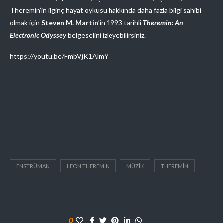
Theremin’in ilginç hayat öyküsü hakkında daha fazla bilgi sahibi
olmak için
Steven M. Martin
’in 1993 tarihli
Theremin: An
Electronic Odyssey
belgeselini izleyebilirsiniz.
https://youtu.be/FmbVjK1AlmY
ENSTRÜMAN
LEON THEREMIN
MÜZIK
THEREMIN
0