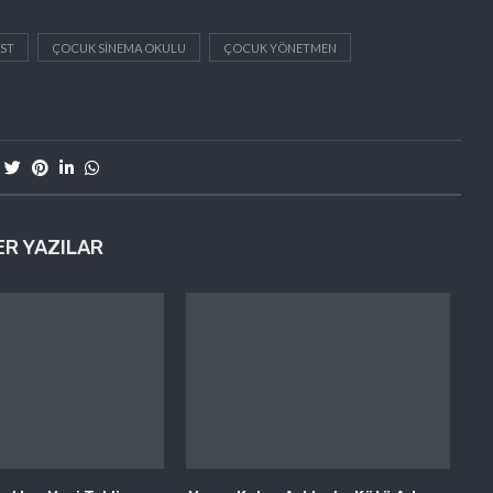
ST
ÇOCUK SINEMA OKULU
ÇOCUK YÖNETMEN
ER YAZILAR