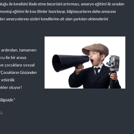
ğu ile kendisini ifade etme becerisini artırmayı, senaryo eğitimi ile sıradan
montaj eğitimi ile kısa filmler hazırlayıp, bilgisayarlarını daha amacına
arı senaryolarına sözleri kendilerine ait olan şarkıları eklemelerini
nın ardından, tamamen
cu ile bir araya
 ve çocuklara sosyal
“Çocukların Gözünden
 etkinlik
ekler oluyor!
gisidir.”
z.