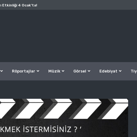
ı Etkinliği 4 Ocak’ta!
Röportajlar
Müzik
Görsel
Edebiyat
Tiy