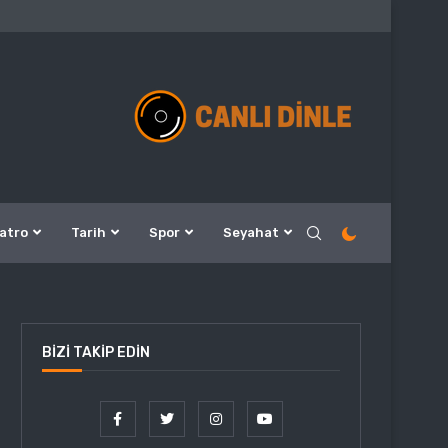
atro
Tarih
Spor
Seyahat
BIZI TAKIP EDIN