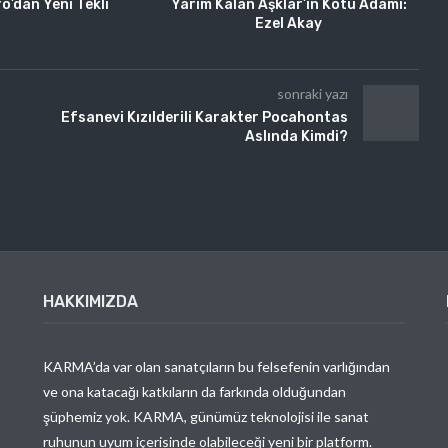
o’dan Yeni Tekli
Yarım Kalan Aşklar’ın Kötü Adamı:
Ezel Akay
sonraki yazı
Efsanevi Kızılderili Karakter Pocahontas
Aslında Kimdi?
HAKKIMIZDA
KARMA’da var olan sanatçıların bu felsefenin varlığından
ve ona katacağı katkıların da farkında olduğundan
şüphemiz yok. KARMA, günümüz teknolojisi ile sanat
ruhunun uyum içerisinde olabileceği yeni bir platform.