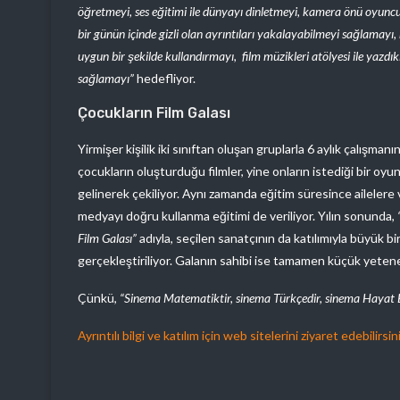
öğretmeyi, ses eğitimi ile dünyayı dinletmeyi, kamera önü oyunculu
bir günün içinde gizli olan ayrıntıları yakalayabilmeyi sağlamayı, 
uygun bir şekilde kullandırmayı, film müzikleri atölyesi ile yazdıkl
sağlamayı”
hedefliyor.
Çocukların Film Galası
Yirmişer kişilik iki sınıftan oluşan gruplarla 6 aylık çalışma
çocukların oluşturduğu filmler, yine onların istediği bir oyun
gelinerek çekiliyor. Aynı zamanda eğitim süresince ailelere
medyayı doğru kullanma eğitimi de veriliyor. Yılın sonunda,
Film Galası”
adıyla, seçilen sanatçının da katılımıyla büyük bir
gerçekleştiriliyor. Galanın sahibi ise tamamen küçük yeten
Çünkü,
“Sinema Matematiktir, sinema Türkçedir, sinema Hayat Bil
Ayrıntılı bilgi ve katılım için web sitelerini ziyaret edebilirsini