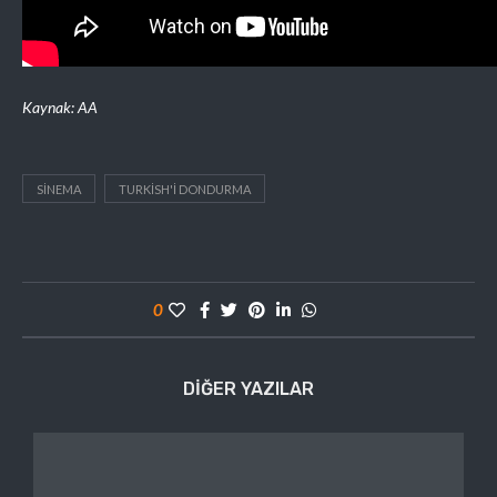
Kaynak: AA
SINEMA
TURKISH'I DONDURMA
0
DIĞER YAZILAR