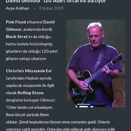
David Gilmour 120 Adet Gitarını Satıyor
Ayşe Aslıhan
3 Şubat 2019
Pink Floyd
efsanesi
David
Gilmour
, aralarında ikonik
Black Strat
’ın da olduğu,
hatta ismiyle bütünleşmiş
gitarların da olduğu 120 adet
gitarını satışa çıkarıyor.
Christie’s Müzayede Evi
tarafından Haziran ayında
yapılacak müzayede ile ilgili
olarak
Rolling Stone
dergisine konuşan Gilmour;
“Onlar benim yol arkadaşım.
Bana birçok şarkıda ilham
oldular. Şimdi başkalarına hizmet etme zamanları geldi. Onlarla
yeterince vakit geçirdim. Onlardan elde edilecek gelir dünyaya iyilik