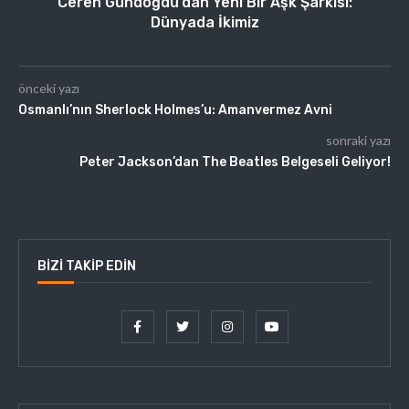
Ceren Gündoğdu’dan Yeni Bir Aşk Şarkısı:
Dünyada İkimiz
önceki yazı
Osmanlı’nın Sherlock Holmes’u: Amanvermez Avni
sonraki yazı
Peter Jackson’dan The Beatles Belgeseli Geliyor!
BIZI TAKIP EDIN