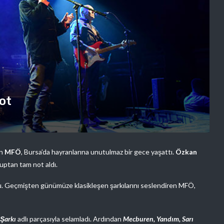
ot
an
MFÖ
, Bursa’da hayranlarına unutulmaz bir gece yaşattı.
Özkan
gruptan tam not aldı.
tu. Geçmişten günümüze klasikleşen şarkılarını seslendiren MFÖ,
 Şarkı
adlı parçasıyla selamladı. Ardından
Mecburen, Yandım, Sarı