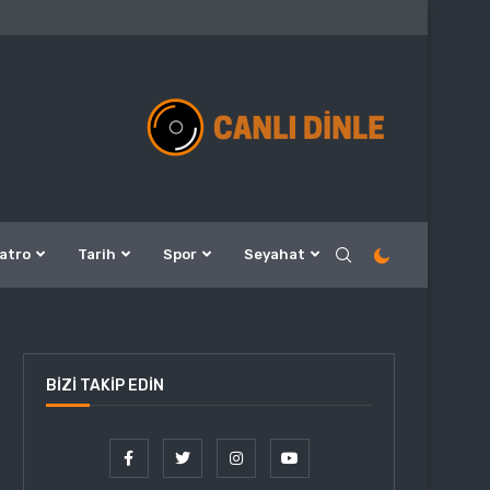
atro
Tarih
Spor
Seyahat
BIZI TAKIP EDIN