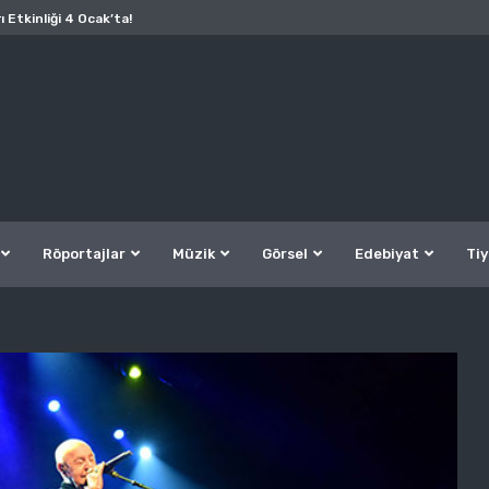
ı Etkinliği 4 Ocak’ta!
Röportajlar
Müzik
Görsel
Edebiyat
Tiy