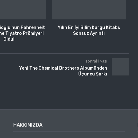
ioğlu’nun Fahrenheit
Yılın En İyi Bilim Kurgu Kitabı:
line Tiyatro Prömiyeri
Sonsuz Ayrıntı
Oldu!
sonraki yazı
Yeni The Chemical Brothers Albümünden
Üçüncü Şarkı
HAKKIMIZDA