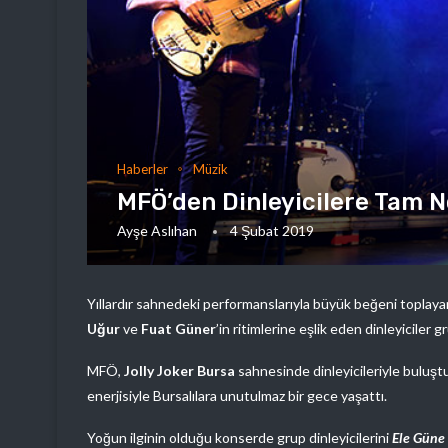
Haberler
Müzik
MFÖ’den Dinleyicilere Tam N
Ayşe Aslıhan
4 Şubat 2019
Yıllardır sahnedeki performanslarıyla büyük beğeni toplay
Uğur
ve
Fuat Güner
’in ritimlerine eşlik eden dinleyiciler 
MFÖ,
Jolly Joker Bursa
sahnesinde dinleyicileriyle buluş
enerjisiyle Bursalılara unutulmaz bir gece yaşattı.
Yoğun ilginin olduğu konserde grup dinleyicilerini
Ele Güne