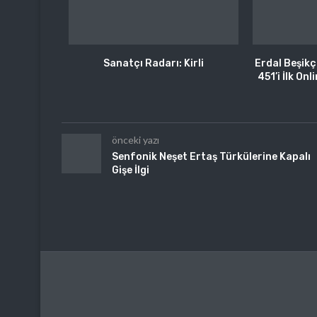
Sanatçı Radarı: Kirli
Erdal Beşikç
451’i İlk On
önceki yazı
Senfonik Neşet Ertaş Türkülerine Kapalı
Gişe İlgi