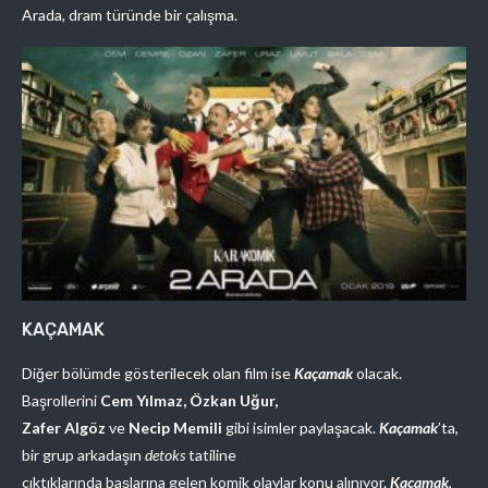
Arada, dram türünde bir çalışma.
KAÇAMAK
Diğer bölümde gösterilecek olan film ise
Kaçamak
olacak.
Başrollerini
Cem Yılmaz, Özkan Uğur,
Zafer Algöz
ve
Necip Memili
gibi isimler paylaşacak.
Kaçamak
’ta,
bir grup arkadaşın
detoks
tatiline
çıktıklarında başlarına gelen komik olaylar konu alınıyor.
Kaçamak
,