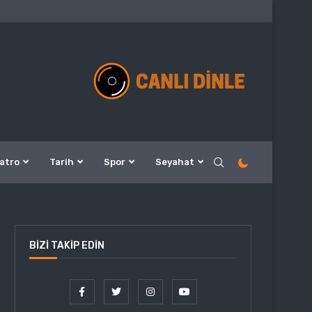
atro
Tarih
Spor
Seyahat
BIZI TAKIP EDIN