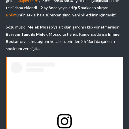
geldi.
“Gölgen Yeter”
, “Kedi”, “Sarıla Sarıla”
gibi tekli çalışmalarına bir
tekli daha eklendi… 2 ay önce yayınladığı 5 şarkıdan oluşan
albüm
ünün etkisi hala sürerken şimdi yeni bir etkinin içindeyiz!
Sözü müziği
Melek Mosso’
ya ait olan şarkının klip yönetmenliğini
Bayram Tunç
ile
Melek Mosso
üstlendi. Kemençe’de ise
Emine
Bostancı
var. Instagram hesabı üzerinden 26 Mart’da şarkının
spoilerını vermişti…