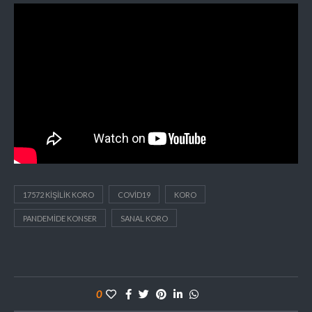
17572 KIŞILIK KORO
COVID19
KORO
PANDEMIDE KONSER
SANAL KORO
0