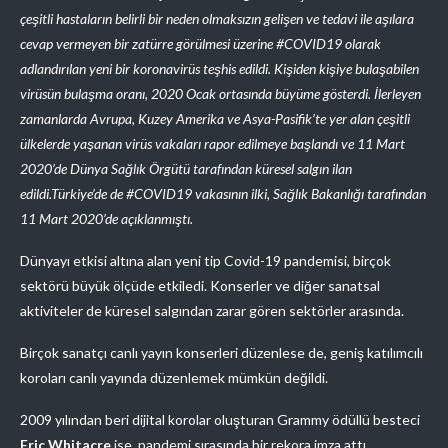
çeşitli hastaların belirli bir neden olmaksızın gelişen ve tedavi ile aşılara
cevap vermeyen bir zatürre görülmesi üzerine #COVID19 olarak
adlandırılan yeni bir koronavirüs teşhis edildi. Kişiden kişiye bulaşabilen
virüsün bulaşma oranı, 2020 Ocak ortasında büyüme gösterdi. İlerleyen
zamanlarda Avrupa, Kuzey Amerika ve Asya-Pasifik’te yer alan çeşitli
ülkelerde yaşanan virüs vakaları rapor edilmeye başlandı ve 11 Mart
2020’de Dünya Sağlık Örgütü tarafından küresel salgın ilan
edildi.Türkiye’de de #COVID19 vakasının ilki, Sağlık Bakanlığı tarafından
11 Mart 2020’de açıklanmıştı.
Dünyayı etkisi altına alan yeni tip Covid-19 pandemisi, birçok
sektörü büyük ölçüde etkiledi. Konserler ve diğer sanatsal
aktiviteler de küresel salgından zarar gören sektörler arasında.
Birçok sanatçı canlı yayın konserleri düzenlese de, geniş katılımcılı
koroları canlı yayında düzenlemek mümkün değildi.
2009 yılından beri dijital korolar oluşturan Grammy ödüllü besteci
Eric Whitacre
ise, pandemi sırasında bir rekora imza attı.