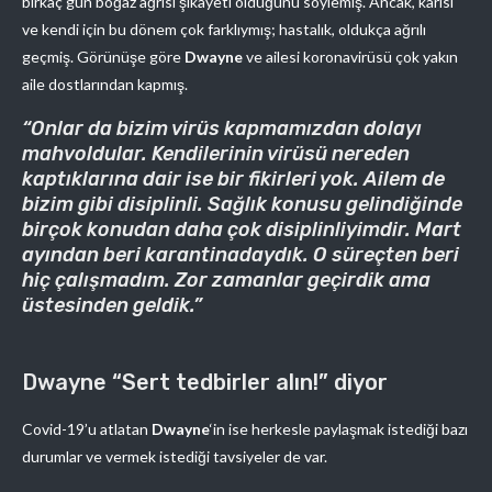
birkaç gün boğaz ağrısı şikayeti olduğunu söylemiş. Ancak, karısı
ve kendi için bu dönem çok farklıymış; hastalık, oldukça ağrılı
geçmiş. Görünüşe göre
Dwayne
ve ailesi koronavirüsü çok yakın
aile dostlarından kapmış.
“Onlar da bizim virüs kapmamızdan dolayı
mahvoldular. Kendilerinin virüsü nereden
kaptıklarına dair ise bir fikirleri yok. Ailem de
bizim gibi disiplinli. Sağlık konusu gelindiğinde
birçok konudan daha çok disiplinliyimdir. Mart
ayından beri karantinadaydık. O süreçten beri
hiç çalışmadım. Zor zamanlar geçirdik ama
üstesinden geldik.”
Dwayne “Sert tedbirler alın!” diyor
Covid-19’u atlatan
Dwayne
‘in ise herkesle paylaşmak istediği bazı
durumlar ve vermek istediği tavsiyeler de var.