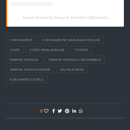
A post shared by Dwayne Johnson (@therock)
CORONAVIRÜS
CORONAVIRÜSE YAKALANAN ÜNLÜLER
COVID
COVID YAKALANANLAR
COVID19
DWAYNE JOHNSON
DWAYNE JOHNSON CORONAVIRUS
DWAYNE JOHNSON KIMDIR
HASTALIK SEYRI
KORONAVIRÜS SÜRECI
0