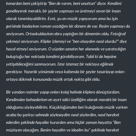
kenardan beni çekiştirip “Ben de varım, beni unuttun” diyor. Kendimi
genelleyerek meraklı, bir şeyler yapmayı ve üretmeyi seven bir insan
olarak tanımlayabilirim. Evet, şu an müzik yapıyorum ama bu işin
gerisinde lisedeyken roman yazdığım bir dönem de var. Resim yapmayı da
seviyorum. Ortaokuldayken ebru yaptığım bir dönemim oldu. Fotoğraf
çekmeyi seviyorum. Klipler izlemeyi ve “ben olsaydım nasıl olurdu?” diye
hayal etmeyi seviyorum. O yüzden sanatın her alanında ve yaratıcılığın
buluştuğu her noktada kendimi görebiliyorum. Tabii ki de hepsine
yetişebileceğimi sanmıyorum. İster istemez bir noktaya eğilmek
gerekiyor. Yazarlık yönümde veya kafamda bir şeyler tasarlayıp onları
ortaya dökmek konusunda müzik ortak nokta gibi oldu.
Bir yandan resimler yapıp onları kolaj halinde kliplere dönüştürdüm.
Kendimden bahsederken en ayırt edici özelliğim olarak meraklı bir insan
olduğumu söyleyebilirim. Küçüklüğümden beri kulağımda müzik varken
acaba bu şarkıyı sahnede söyleseydim nasıl söylerdim, nasıl hareket
ederdim şeklinde hayaller kurardım ama hiçbir zaman hayatta “Ben
müzisyen olacağım. Benim hayalim ve idealim bu” şeklinde hareket