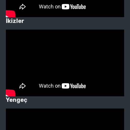
İkizler
Yengeç