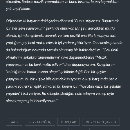
etmedim. Sadece müzik yapmaktan ve bunu insanlarla paylaşmaktan
çok keyif aldım.
Öğrendim ki hayatımdaki çarkın dönmesi “Bunu istiyorum. Başarmak
için her şeyi yapıyorum” şeklinde olmuyor. Bir şeyi gerçekten mutlu
olarak, içimden gelerek, severek ve tüm pozitif enerjilerle yapıyorsam
yaptığım şey beni mutlu edecek iyi yerlere götürüyor. O nedenle şu anda
da bulunduğum noktada tatmin olmamış bir halde değilim. “Çok ünlü
olmalıyım, sokakta tanınmalıyım” diye düşünmektense “Müzik
yapıyorum ve bu beni mutlu ediyor” diye düşünüyorum. Kaygılarım
“müziğim ne kadar insana ulaşır” şeklinde değil. Ben bir şeyler
yapıyorum, bu bir kişiye bile olsa dokunuyorsa, o kişi karşımda ben o
şarkıyı söylerken eşlik ediyorsa bu benim için “hayatını güzel bir şekilde
yaşadın” hissi veriyor. Bu sebeple istediğim noktadayım ve hep öyle
olacakmışım gibi hissediyorum.”
BALIK
BEYZA DOĞUÇ
BURÇLAR
BURÇLARIN ŞARKISI