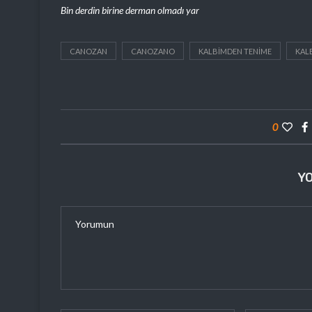
Bin derdin birine derman olmadı yar
CANOZAN
CANOZANO
KALBIMDEN TENIME
KAL
0
Y