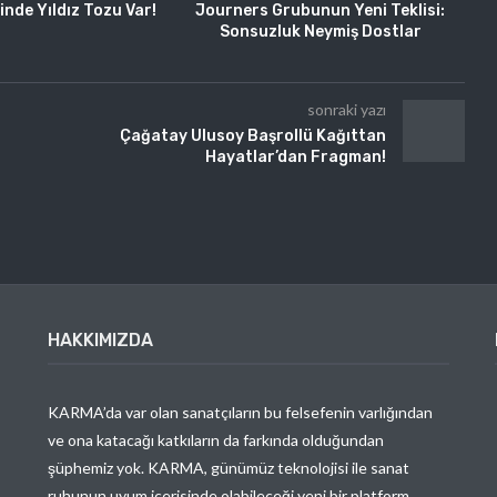
inde Yıldız Tozu Var!
Journers Grubunun Yeni Teklisi:
Sonsuzluk Neymiş Dostlar
sonraki yazı
Çağatay Ulusoy Başrollü Kağıttan
Hayatlar’dan Fragman!
HAKKIMIZDA
KARMA’da var olan sanatçıların bu felsefenin varlığından
ve ona katacağı katkıların da farkında olduğundan
şüphemiz yok. KARMA, günümüz teknolojisi ile sanat
ruhunun uyum içerisinde olabileceği yeni bir platform.