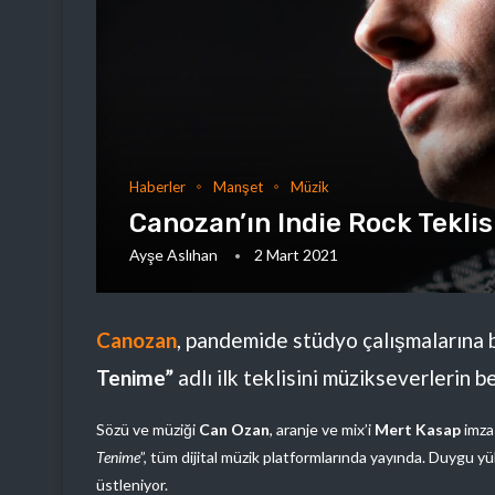
Haberler
Manşet
Müzik
Canozan’ın Indie Rock Tekli
Ayşe Aslıhan
2 Mart 2021
Canozan
, pandemide stüdyo çalışmalarına 
Tenime”
adlı ilk teklisini müzikseverlerin 
Sözü ve müziği
Can Ozan
, aranje ve mix’i
Mert Kasap
imza
Tenime
”, tüm dijital müzik platformlarında yayında. Duygu y
üstleniyor.