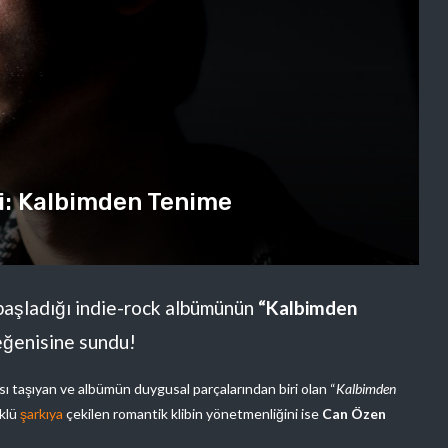
si: Kalbimden Tenime
başladığı indie-rock albümünün
“Kalbimden
beğenisine sundu!
sı taşıyan ve albümün duygusal parçalarından biri olan “
Kalbimden
üklü
şarkıya
çekilen romantik klibin yönetmenliğini ise
Can Özen