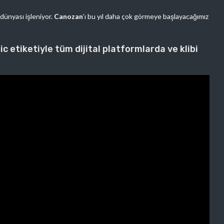
 dünyası işleniyor.
Canozan
’ı bu yıl daha çok görmeye başlayacağımız
c etiketiyle tüm dijital platformlarda ve klibi