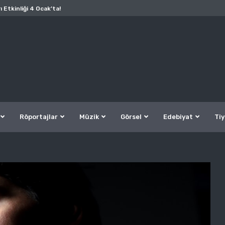
ı Etkinliği 4 Ocak’ta!
Röportajlar
Müzik
Görsel
Edebiyat
Tiy