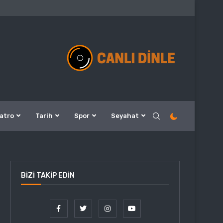
atro
Tarih
Spor
Seyahat
BIZI TAKIP EDIN