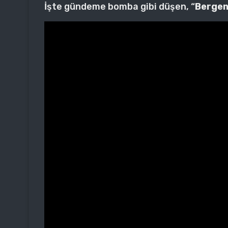
İşte gündeme bomba gibi düşen, “
Berge