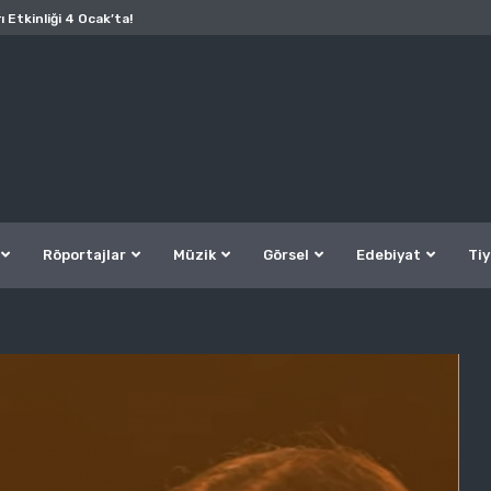
ı Etkinliği 4 Ocak’ta!
Röportajlar
Müzik
Görsel
Edebiyat
Tiy