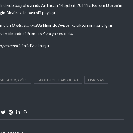
lı dizide başrol oynadı. Ardından 14 Şubat 2014’te
Kerem Deren
‘in
gin Akyürek ile başrolü paylaştı.
en olan
Unutursam Fısılda
filminde
Ayperi
karakterinin gençliğini
on filmindeki Prenses Azra’ya ses oldu.
Apartmanı
isimli dizi olmuştu.
DAL BEŞIKÇIOĞLU
FARAH ZEYNEP ABDULLAH
FRAGMAN