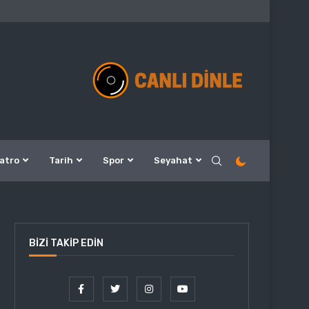
atro
Tarih
Spor
Seyahat
BIZI TAKIP EDIN