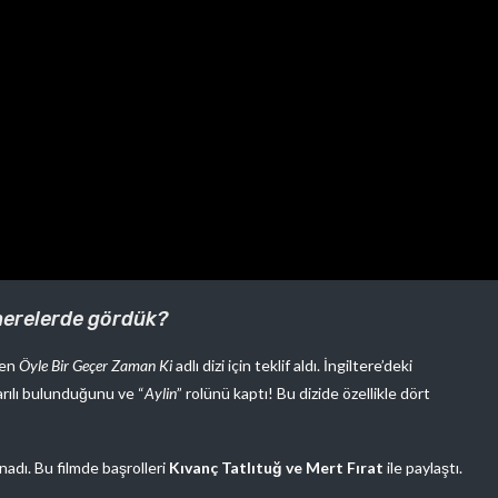
nerelerde gördük?
ken
Öyle Bir Geçer Zaman Ki
adlı dizi için teklif aldı. İngiltere’deki
rılı bulunduğunu ve “
Aylin
” rolünü kaptı! Bu dizide özellikle dört
nadı. Bu filmde başrolleri
Kıvanç Tatlıtuğ ve Mert Fırat
ile paylaştı.