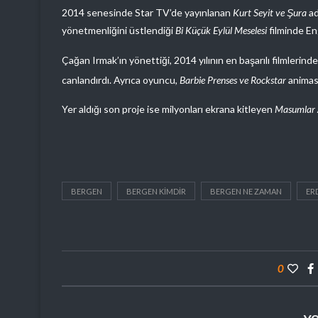
2014 senesinde Star TV’de yayınlanan
Kurt Seyit ve Şura
ad
yönetmenliğini üstlendiği
Bi Küçük Eylül Meselesi
filminde En
Çağan Irmak’ın yönettiği, 2014 yılının en başarılı filmlerind
canlandırdı. Ayrıca oyuncu,
Barbie Prenses ve Rockstar
animasy
Yer aldığı son proje ise milyonları ekrana kitleyen
Masumlar 
BERGEN
BERGEN KIMDIR
BERGEN NE ZAMAN
ER
0