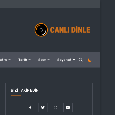
atro
Tarih
Spor
Seyahat
BIZI TAKIP EDIN