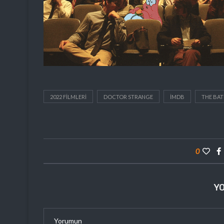
2022 FILMLERI
DOCTOR STRANGE
IMDB
THE BA
0
Y