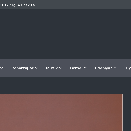
ı Etkinliği 4 Ocak’ta!
Röportajlar
Müzik
Görsel
Edebiyat
Tiy