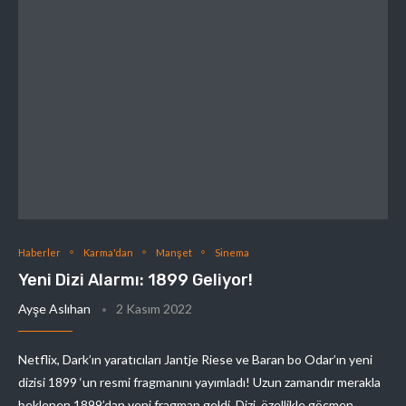
Haberler
Karma'dan
Manşet
Sinema
Yeni Dizi Alarmı: 1899 Geliyor!
Ayşe Aslıhan
2 Kasım 2022
Netflix, Dark’ın yaratıcıları Jantje Riese ve Baran bo Odar’ın yeni
dizisi 1899 ‘un resmi fragmanını yayımladı! Uzun zamandır merakla
beklenen 1899’dan yeni fragman geldi. Dizi, özellikle göçmen