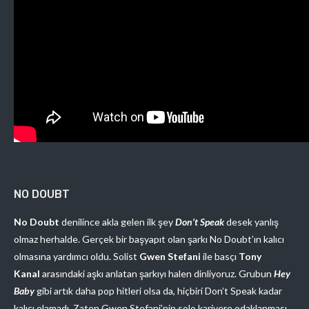
NO DOUBT
No Doubt
denilince akla gelen ilk şey
Don’t Speak
desek yanlış
olmaz herhalde. Gerçek bir başyapıt olan şarkı No Doubt’ın kalıcı
olmasına yardımcı oldu. Solist
Gwen Stefani
ile basçı
Tony
Kanal
arasındaki aşkı anlatan şarkıyı halen dinliyoruz. Grubun
Hey
Baby
gibi artık daha pop hitleri olsa da, hiçbiri Don’t Speak kadar
kalıcı olamadı. Zaten Gwen Stefani’nin solo kariyere odaklanması