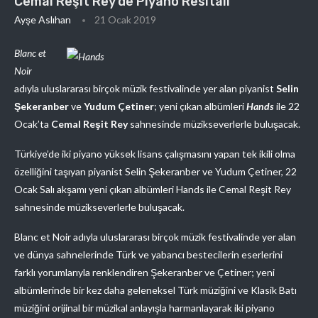
Cemal Reşit Rey’de Piyano Resitali
Ayşe Aslıhan
21 Ocak 2019
Blanc et
Noir
adıyla uluslararası birçok müzik festivalinde yer alan piyanist
Selin
Şekeranber
ve
Yudum Çetiner
; yeni çıkan albümleri
Hands
ile 22
Ocak’ta
Cemal Reşit Rey
sahnesinde müzikseverlerle buluşacak.
Türkiye’de iki piyano yüksek lisans çalışmasını yapan tek ikili olma
özelliğini taşıyan piyanist Selin Şekeranber ve Yudum Çetiner, 22
Ocak Salı akşamı yeni çıkan albümleri Hands ile Cemal Reşit Rey
sahnesinde müzikseverlerle buluşacak.
Blanc et Noir adıyla uluslararası birçok müzik festivalinde yer alan
ve dünya sahnelerinde Türk ve yabancı bestecilerin eserlerini
farklı yorumlarıyla renklendiren Şekeranber ve Çetiner; yeni
albümlerinde bir kez daha geleneksel Türk müziğini ve Klasik Batı
müziğini orijinal bir müzikal anlayışla harmanlayarak iki piyano