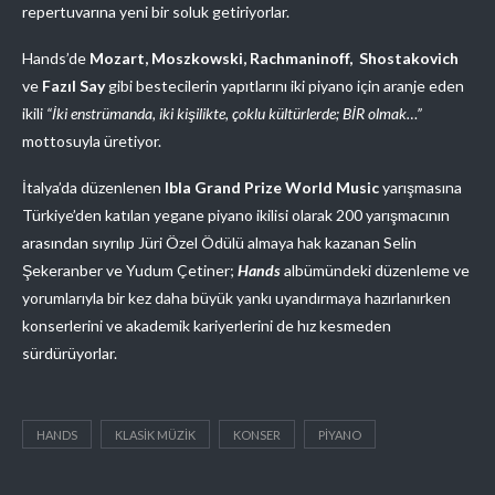
repertuvarına yeni bir soluk getiriyorlar.
Hands’de
Mozart, Moszkowski, Rachmaninoff, Shostakovich
ve
Fazıl Say
gibi bestecilerin yapıtlarını iki piyano için aranje eden
ikili
“İki enstrümanda, iki kişilikte, çoklu kültürlerde; BİR olmak…”
mottosuyla üretiyor.
İtalya’da düzenlenen
Ibla Grand Prize World Music
yarışmasına
Türkiye’den katılan yegane piyano ikilisi olarak 200 yarışmacının
arasından sıyrılıp Jüri Özel Ödülü almaya hak kazanan Selin
Şekeranber ve Yudum Çetiner;
Hands
albümündeki düzenleme ve
yorumlarıyla bir kez daha büyük yankı uyandırmaya hazırlanırken
konserlerini ve akademik kariyerlerini de hız kesmeden
sürdürüyorlar.
HANDS
KLASIK MÜZIK
KONSER
PIYANO