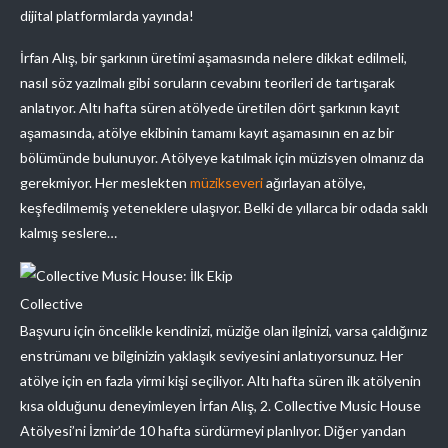
dijital platformlarda yayında!
İrfan Alış, bir şarkının üretimi aşamasında nelere dikkat edilmeli,
nasıl söz yazılmalı gibi soruların cevabını teorileri de tartışarak
anlatıyor. Altı hafta süren atölyede üretilen dört şarkının kayıt
aşamasında, atölye ekibinin tamamı kayıt aşamasının en az bir
bölümünde bulunuyor. Atölyeye katılmak için müzisyen olmanız da
gerekmiyor. Her meslekten
müzikseveri
ağırlayan atölye,
keşfedilmemiş yeteneklere ulaşıyor. Belki de yıllarca bir odada saklı
kalmış seslere…
Collective
Başvuru için öncelikle kendinizi, müziğe olan ilginizi, varsa çaldığınız
enstrümanı ve bilginizin yaklaşık seviyesini anlatıyorsunuz. Her
atölye için en fazla yirmi kişi seçiliyor. Altı hafta süren ilk atölyenin
kısa olduğunu deneyimleyen İrfan Alış, 2. Collective Music House
Atölyesi’ni İzmir’de 10 hafta sürdürmeyi planlıyor. Diğer yandan