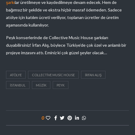
şarkı
lar üretilmeye ve kaydedilmeye devam edecek. Hem de
bağımsız bir şekilde ve ekstra hiçbir masraf ödemeden. Sadece
atölye için katılım ücreti veriliyor, toplanan ücretler de üretim
aşamasında kullanılıyor.
Peyk konserlerinde de Collective Music House şarkıları
duyabilirsiniz! İrfan Alış, böylece Türkiye’de çok özel ve anlamlı bir
projeye imzasını attı. Eminiz ki çok güzel şeyler olacak…
ATÖLYE
COLLECTIVE MUSIC HOUSE
İRFAN ALIŞ
ISTANBUL
MÜZIK
PEYK
0