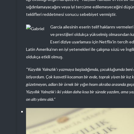
sığdırılamayacağını veya iyi tercüme edilemeyeceğini düşü
teklifleri reddetmesi sonucu sebebiyet vermiştir.
García ailesinin eserin telif haklarını vermeleri 
ve prestijleri oldukça yükselmiş olmasından k
Eseri diziye uyarlaması için Netflix’in tercih e
Latin Amerika’nın en iyi yetenekleri ile çalışma sözü ve İn
oldukça etkili olmuş.
“Yüzyıllık Yalnızlık’ı yazmaya başladığımda, çocukluğumda beni e
istiyordum. Çok kasvetli kocaman bir evde, toprak yiyen bir kız k
gözetmeyen, adları bir örnek bir yığın hısım akraba arasında geç
Yüzyıllık Yalnızlık’ı iki yıldan daha kısa bir sürede yazdım, a
on altı yılımı aldı.”