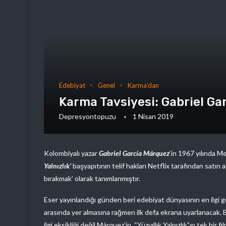
Edebiyat
Genel
Karma'dan
Karma Tavsiyesi: Gabriel Garc
Depresyontopuzu
1 Nisan 2019
Kolombiyalı yazar
Gabriel García Márquez
‘in 1967 yılında M
Yalnızlık’
başyapıtının telif hakları Netflix tarafından satın a
bırakmak’ olarak tanımlanmıştır.
Eser yayınlandığı günden beri edebiyat dünyasının en ilgi g
arasında yer almasına rağmen ilk defa ekrana uyarlanacak
ilgi eksikliği değil Márquez’in, “Yüzyıllık Yalnızlık”ın tek bir fi