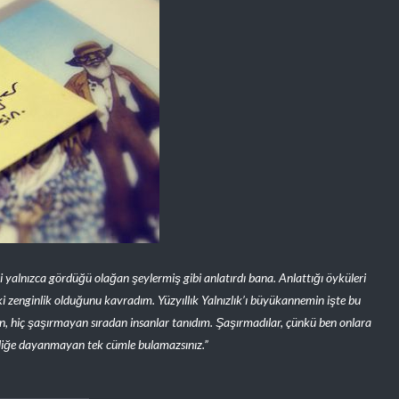
i yalnızca gördüğü olağan şeylermiş gibi anlatırdı bana. Anlattığı öyküleri
i zenginlik olduğunu kavradım. Yüzyıllık Yalnızlık’ı büyükannemin işte bu
, hiç şaşırmayan sıradan insanlar tanıdım. Şaşırmadılar, çünkü ben onlara
kliğe dayanmayan tek cümle bulamazsınız.”