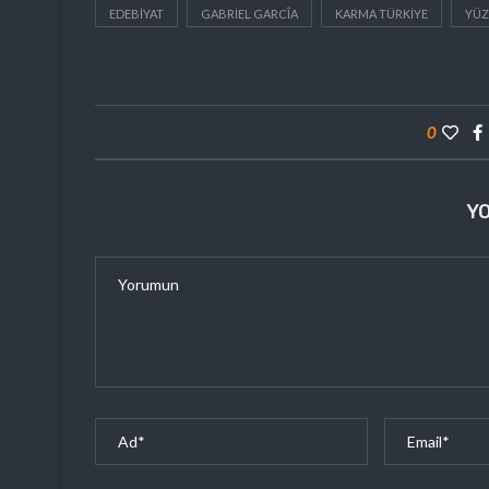
EDEBIYAT
GABRIEL GARCÎA
KARMA TÜRKIYE
YÜZ
0
Y