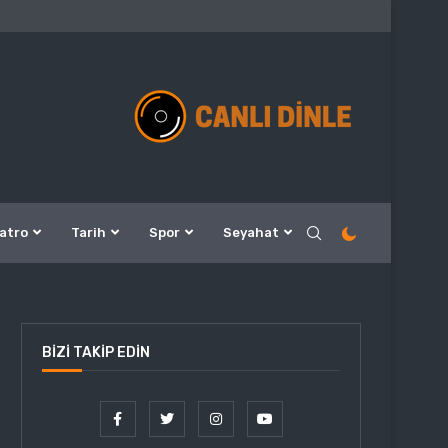
atro
Tarih
Spor
Seyahat
BIZI TAKIP EDIN