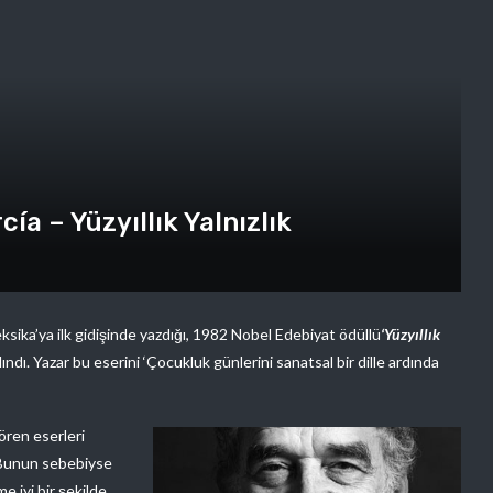
ía – Yüzyıllık Yalnızlık
eksika’ya ilk gidişinde yazdığı, 1982 Nobel Edebiyat ödüllü
‘Yüzyıllık
lındı. Yazar bu eserini ‘Çocukluk günlerini sanatsal bir dille ardında
ören eserleri
. Bunun sebebiyse
lme iyi bir şekilde