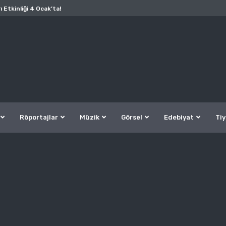
ı Etkinliği 4 Ocak’ta!
Röportajlar
Müzik
Görsel
Edebiyat
Tiy