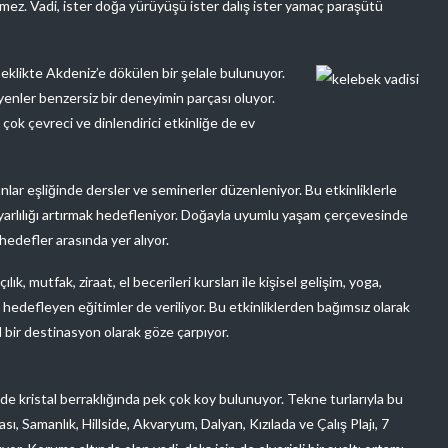
lmez. Vadi, ister doğa yürüyüşü ister dalış ister yamaç paraşütü
eklikte Akdeniz’e dökülen bir şelale bulunuyor.
yenler benzersiz bir deneyimin parçası oluyor.
ok çevreci ve dinlendirici etkinliğe de ev
r eşliğinde dersler ve seminerler düzenleniyor. Bu etkinliklerle
uyarlılığı artırmak hedefleniyor. Doğayla uyumlu yaşam çerçevesinde
hedefler arasında yer alıyor.
ık, mutfak, ziraat, el becerileri kursları ile kişisel gelişim, yoga,
 hedefleyen eğitimler de veriliyor. Bu etkinliklerden bağımsız olarak
 bir destinasyon olarak göze çarpıyor.
e kristal berraklığında pek çok koy bulunuyor. Tekne turlarıyla bu
ası, Samanlık, Hillside, Akvaryum, Dalyan, Kızılada ve Çalış Plajı, 7