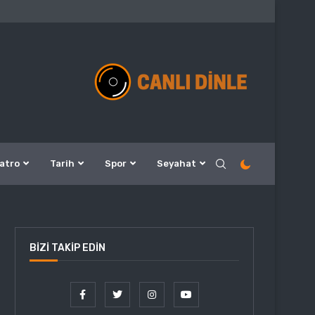
atro
Tarih
Spor
Seyahat
BIZI TAKIP EDIN