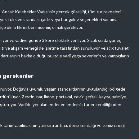
 Ancak Kelebekler Vadisi’nin gerçek güzelliği, tüm tur tekneleri
luyor. Lüks ve standart çadır veya bungalov seçenekleri var ama
içe olma fikrini benimsemiş olmak gerekiyor.
nıyor ve vadiye günde 3 kere elektrik veriliyor. Sıcak su da güneş
altı ve akşam yemeği de işletme tarafından sunuluyor ve açık tuvalet,
dartlarının hakim olduğu bu izole vadi yoga severlerin ve kampçıların
ı gerekenler
sunuyor. Doğayla uyumlu yaşam standartlarının uygulandığı bölgede
dürülüyor. Zeytin, nar, limon, portakal, ceviz, şeftali, kayısı, palmiye,
şturuyor. Vadide yer alan ender ve endemik türler kendiliğinden
tarım yapılmasının yanı sıra arıtma, deniz temizliği ve temiz enerji