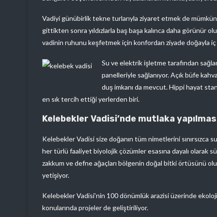
Vadiyi günübirlik tekne turlarıyla ziyaret etmek de mümkün.
gittikten sonra yıldızlarla baş başa kalınca daha görünür o
vadinin ruhunu keşfetmek için konfordan ziyade doğayla iç 
Su ve elektrik işletme tarafından sağla
panelleriyle sağlanıyor. Açık büfe kahv
duş imkanı da mevcut. Hippi hayat stan
en sık tercih ettiği yerlerden biri.
Kelebekler Vadisi’nde mutlaka yapılmas
Kelebekler Vadisi size doğanın tüm nimetlerini sınırsızca 
her türlü faaliyet biyolojik çözümler esasına dayalı olarak sür
zakkum ve defne ağaçları bölgenin doğal bitki örtüsünü olu
yetişiyor.
Kelebekler Vadisi’nin 100 dönümlük arazisi üzerinde ekolojik 
konularında projeler de geliştiriliyor.