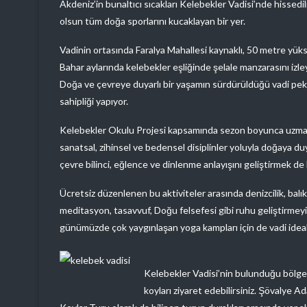
Akdeniz’in bunaltıcı sıcakları Kelebekler Vadisi’nde hissedi
olsun tüm doğa sporlarını kucaklayan bir yer.
Vadinin ortasında Faralya Mahallesi kaynaklı, 50 metre yüks
Bahar aylarında kelebekler eşliğinde şelale manzarasını izle
Doğa ve çevreye duyarlı bir yaşamın sürdürüldüğü vadi pek ç
sahipliği yapıyor.
Kelebekler Okulu Projesi kapsamında sezon boyunca uzmanla
sanatsal, zihinsel ve bedensel disiplinler yoluyla doğaya d
çevre bilinci, eğlence ve dinlenme anlayışını geliştirmek de 
Ücretsiz düzenlenen bu aktiviteler arasında denizcilik, balıkçıl
meditasyon, tasavvuf, Doğu felsefesi gibi ruhu geliştirmeyi
günümüzde çok yaygınlaşan yoga kampları için de vadi ideal
Kelebekler Vadisi’nin bulunduğu bölged
koyları ziyaret edebilirsiniz. Şövalye Ad