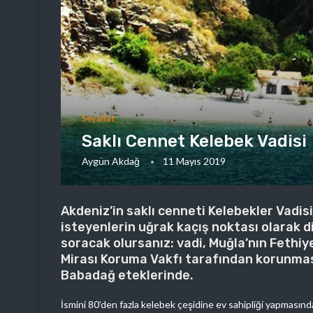
Seyahat
Saklı Cennet Kelebek Vadisi
Aygün Akdağ
11 Mayıs 2019
Akdeniz’in saklı cenneti Kelebekler Vadis
isteyenlerin uğrak kaçış noktası olarak d
soracak olursanız: vadi, Muğla’nın Fethiy
Mirası Koruma Vakfı tarafından korunması
Babadağ eteklerinde.
İsmini 80’den fazla kelebek çeşidine ev sahipliği yapmasında