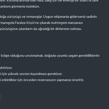
or. Koruma altında olan vadi, dalış için de elverişli bir sualtı ortamı
canlısını görmeniz mümkün.
e doğa yürüyüşü ve tırmanışlar. Uygun ekipmanla giderseniz vadinin
tırmanışıyla Faralya Köyü’ne çıkarak muhteşem manzarayı
u yürüyüşüne çıkanların da uğradığı bir dinlenme noktası.
ir bölge olduğunu unutmamalı, doğayla uyumlu yaşam gerekliliklerini
ktiriyor.
 için yüksek sesten kaçınılması gerekiyor.
 etkinlikler için önceden rezervasyon yapmanızı öneririz.