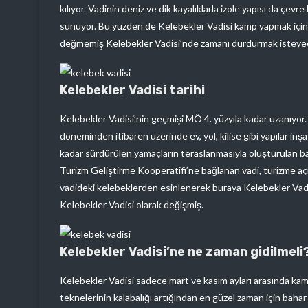
kılıyor. Vadinin deniz ve dik kayalıklarla izole yapısı da çev
sunuyor. Bu yüzden de Kelebekler Vadisi kamp yapmak için eşs
değmemiş Kelebekler Vadisi’nde zamanı durdurmak isteyeceği
Kelebekler Vadisi tarihi
Kelebekler Vadisi’nin geçmişi MÖ 4. yüzyıla kadar uzanıyor. P
döneminden itibaren üzerinde ev, yol, kilise gibi yapılar i
kadar sürdürülen yamaçların teraslanmasıyla oluşturulan ba
Turizm Geliştirme Kooperatifi’ne bağlanan vadi, turizme açı
vadideki kelebeklerden esinlenerek buraya Kelebekler Vadis
Kelebekler Vadisi olarak değişmiş.
Kelebekler Vadisi’ne ne zaman gidilmeli
Kelebekler Vadisi sadece mart ve kasım ayları arasında kam
teknelerinin kalabalığı artığından en güzel zaman için bahar a