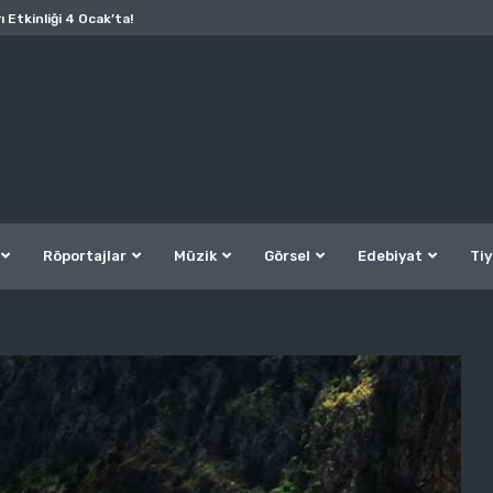
ı Etkinliği 4 Ocak’ta!
Röportajlar
Müzik
Görsel
Edebiyat
Tiy