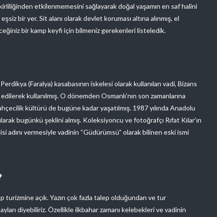
re kirliliğinden etkilenmemesini sağlayarak doğal yaşamın en saf halini
iz bir yer. Sit alanı olarak devlet koruması altına alınmış, el
niz bir kamp keyfi için bilmeniz gerekenleri listeledik.
erdikya (Faralya) kasabasının iskelesi olarak kullanılan vadi, Bizans
nşa edilerek kullanılmış. O dönemden Osmanlı’nın son zamanlarına
hçecilik kültürü de bugüne kadar yaşatılmış. 1987 yılında Anadolu
larak bugünkü şeklini almış. Koleksiyoncu ve fotoğrafçı Rıfat Kılar’ın
i adını vermesiyle vadinin “Güdürümsü” olarak bilinen eski ismi
?
p turizmine açık. Yazın çok fazla talep olduğundan ve tur
yları diyebiliriz. Özellikle ilkbahar zamanı kelebekleri ve vadinin