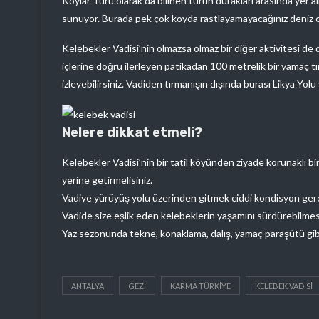
Koylar Turu olarak da bilinen turun durakları arasında yer alıy
sunuyor. Burada pek çok koyda rastlayamayacağınız deniz 
Kelebekler Vadisi’nin olmazsa olmaz bir diğer aktivitesi d
içlerine doğru ilerleyen patikadan 100 metrelik bir yamaç 
izleyebilirsiniz. Vadiden tırmanışın dışında burası Likya Yol
Nelere dikkat etmeli?
Kelebekler Vadisi’nin bir tatil köyünden ziyade korunaklı b
yerine getirmelisiniz.
Vadiye yürüyüş yolu üzerinden gitmek ciddi kondisyon gere
Vadide size eşlik eden kelebeklerin yaşamını sürdürebilmesi
Yaz sezonunda tekne, konaklama, dalış, yamaç paraşütü gibi
ANTALYA
GEZI
KARMA TÜRKIYE
KELEBEK VADISI