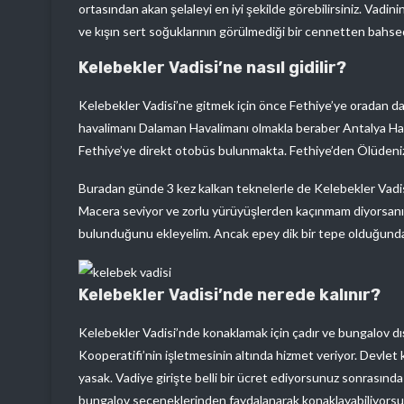
ortasından akan şelaleyi en iyi şekilde görebilirsiniz. Vadinin
ve kışın sert soğuklarının görülmediği bir cennetten bahse
Kelebekler Vadisi’ne nasıl gidilir?
Kelebekler Vadisi’ne gitmek için önce Fethiye’ye oradan da 
havalimanı Dalaman Havalimanı olmakla beraber Antalya Hav
Fethiye’ye direkt otobüs bulunmakta. Fethiye’den Ölüdeniz’e
Buradan günde 3 kez kalkan teknelerle de Kelebekler Vadisi’ne
Macera seviyor ve zorlu yürüyüşlerden kaçınmam diyorsanız
bulunduğunu ekleyelim. Ancak epey dik bir tepe olduğundan
Kelebekler Vadisi’nde nerede kalınır?
Kelebekler Vadisi’nde konaklamak için çadır ve bungalov d
Kooperatifi’nin işletmesinin altında hizmet veriyor. Devlet 
yasak. Vadiye girişte belli bir ücret ediyorsunuz sonrasında 
bungalov seçeneklerinden faydalanarak konaklayabiliyorsu