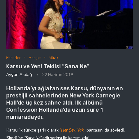
Haberler
Manşet
Müzik
Karsu ve Yeni Teklisi ”Sana Ne”
Aygün Akdağ
22 Haziran 2019
Hollanda’yı ağlatan ses Karsu, dünyanın en
prestijli sahnelerinden New York Carnegie
Hall’de üç kez sahne aldı. İlk albümü
Confession Hollanda’da uzun süre 1
numaradaydı.
Karsu ilk türkçe şarkı olarak
”
Her Şeyi Yak
‘
‘ parçasını da söyledi.
Şimdi ise
“Sana Ne”
adlı şarkısı ile karşımızda!