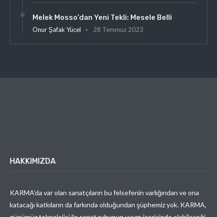
Melek Mosso’dan Yeni Tekli: Mesele Belli
Onur Şafak Yücel
28 Temmuz 2023
HAKKIMIZDA
KARMA’da var olan sanatçıların bu felsefenin varlığından ve ona
katacağı katkıların da farkında olduğundan şüphemiz yok. KARMA,
günümüz teknolojisi ile sanat ruhunun uyum içerisinde olabileceği