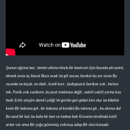
Şunun ağzına bez , benim altıma böyle bir beatcoin İşte burada pin point,
ekmek arası üç boyut Bura sıcak ise git soyun, bırakın bu zor oyun Bu
oyunda ne bıçak, ne silah , kredi kart , bodyguard ,barikat yok , herkes
tek. Panik yok canikom, bu post makinası değil , nakiti vakiti yerine koy
hadi. Eritir ateşim demiri çeliği Ve gerisin geri giden kim olur ise biletini
kesin Bir bakıma gel , bir bakıma al kendini Bu takıma gir , bu akıma dal
Bu nasıl bir bal, bu bala bir ban ve tadına bak Kovanın etrafında katil
arılar var ama Bir çoğu gömmüş yokmuş adap Bir sürü konuda