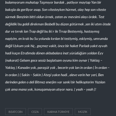
bulamıyorum muhatap Taşmıyor bardak , patlıyor maytap Yan bir
bakışla da geriliyor asap. Son vitesteyken hürmet, olay hep son viteste
sürmek Benzinin bitti oldun örnek, zaten av mevsimi alayı ördek. Test
değildiki bu geldi direkman Besbelli bu düzen götürmek ,sen iki atım ötede
dur ve tırrek lan Trap değil bu iki r ile Trrap Besteymiş, hastaymış
napiyim, en kralı bu Su yolunda kırılan bi testiymiş, eskiymiş, umrumda
değil Uykum yok hiç , geçmez vakit, önce bir haket Parladı yakıt eyvah
hadi kaçın Etrafımda dönen akbabalara inat yürüdüğüm yoldan Eyy
(nakarat) Gelsem gece sessiz başlatsam oyunu kim oynar ( Yaklaş –
Yaklaş ) Kanadın yok, paraşüt yok , becerin yok lan in ordan ( İn ordan –
in ordan ) ( Sakin – Sakin ) Ateşi yakın hadi , aleve verin her yeri, Ben
derinden gelen o deli Bitmez enerjim var sanki bir helikopterim Yazılan
çok ama mana yok, konuşamayan atıyor nara. ( yeah – yeah )!
BEATCOIN
CEZA
KARMA TÜRKIYE
MÜZIK