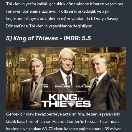
Tolkien
‘ın yetim kaldığı çocukluk döneminden itibaren yaşamının
ilerleyen dönemine uzanıyor.
Tolkien
‘in arkadaşlık ve aşkı
keşfetme hikayesi anlatılırken diğer yandan da I. Dünya Savaşı
Dönemi’nde
Tolkien
‘in yaşadıklarına değiniliyor.
5) King of Thieves – IMDB: 5.5
Gerçek bir olayı beyaz perdeye aktaran film, değerli eşyaları için
kiralık kasa hizmeti sunan Hatton Garden’ın hırsızlar tarafından
basılması ve toplam 60-70 civarı kasanın yağmalanarak 35 milyar