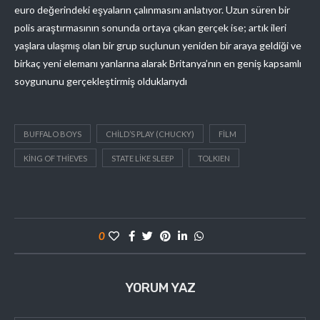
euro değerindeki eşyaların çalınmasını anlatıyor. Uzun süren bir
polis araştırmasının sonunda ortaya çıkan gerçek ise; artık ileri
yaşlara ulaşmış olan bir grup suçlunun yeniden bir araya geldiği ve
birkaç yeni elemanı yanlarına alarak Britanya’nın en geniş kapsamlı
soygununu gerçekleştirmiş olduklarıydı
BUFFALO BOYS
CHILD’S PLAY (CHUCKY)
FILM
KING OF THIEVES
STATE LIKE SLEEP
TOLKIEN
0
YORUM YAZ