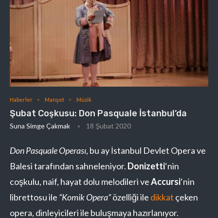
Haberler
Manşet
Müzik
Şubat Coşkusu: Don Pasquale İstanbul’da
Suna Simge Çakmak
18 Şubat 2020
Don Pasquale Operası
, bu ay İstanbul Devlet Opera ve
Balesi tarafından sahneleniyor.
Donizetti
‘nin
coşkulu, naif, hayat dolu melodileri ve
Accursi
‘nin
librettosu ile
“Komik Opera”
özelliği ile
dikkat
çeken
opera, dinleyicileri ile buluşmaya hazırlanıyor.