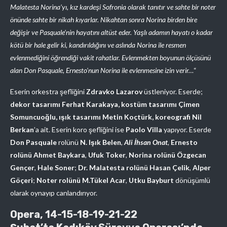
Malatesta Norina’yı, kız kardeşi Sofronia olarak tanıtır ve sahte bir noter
önünde sahte bir nikah kıyarlar. Nikahtan sonra Norina birden bire
değişir ve Pasquale’nin hayatını altüst eder. Yaşlı adamın hayatı o kadar
kötü bir hale gelir ki, kandırıldığını ve aslında Norina ile resmen
evlenmediğini öğrendiği vakit rahatlar. Evlenmekten boyunun ölçüsünü
alan Don Pasquale, Ernesto’nun Norina ile evlenmesine izin verir…
“
Eserin orkestra şefliğini
Zdravko Lazarov
üstleniyor. Eserde;
dekor tasarımı Ferhat Karakaya, kostüm tasarımı Çimen
Somuncuoğlu, ışık tasarımı Metin Koçtürk, koreografi Nil
Berkan
’a ait. Eserin koro şefliğini ise
Paolo Villa
yapıyor. Eserde
Don Pasquale
rolünü
N. Işık Belen
,
Ali İhsan Onat
,
Ernesto
rolünü Ahmet Baykara
,
Ufuk Toker
,
Norina rolünü Özgecan
Gençer
,
Hale Soner
;
Dr. Malatesta rolünü Hasan Çelik
,
Alper
Göçeri
;
Noter rolünü M.Tükel Acar
,
Utku Bayburt
dönüşümlü
olarak oynayıp canlandırıyor.
Opera, 14-15-18-19-21-22