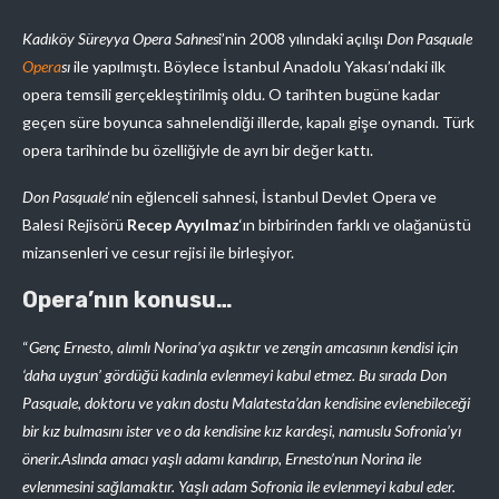
Kadıköy Süreyya Opera Sahnes
i’nin 2008 yılındaki açılışı
Don Pasquale
Opera
sı
ile yapılmıştı. Böylece İstanbul Anadolu Yakası’ndaki ilk
opera temsili gerçekleştirilmiş oldu. O tarihten bugüne kadar
geçen süre boyunca sahnelendiği illerde, kapalı gişe oynandı. Türk
opera tarihinde bu özelliğiyle de ayrı bir değer kattı.
Don Pasquale
‘nin eğlenceli sahnesi, İstanbul Devlet Opera ve
Balesi Rejisörü
Recep Ayyılmaz
‘ın birbirinden farklı ve olağanüstü
mizansenleri ve cesur rejisi ile birleşiyor.
Opera’nın konusu…
“
Genç Ernesto, alımlı Norina’ya aşıktır ve zengin amcasının kendisi için
‘daha uygun’ gördüğü kadınla evlenmeyi kabul etmez. Bu sırada Don
Pasquale, doktoru ve yakın dostu Malatesta’dan kendisine evlenebileceği
bir kız bulmasını ister ve o da kendisine kız kardeşi, namuslu Sofronia’yı
önerir.Aslında amacı yaşlı adamı kandırıp, Ernesto’nun Norina ile
evlenmesini sağlamaktır. Yaşlı adam Sofronia ile evlenmeyi kabul eder.