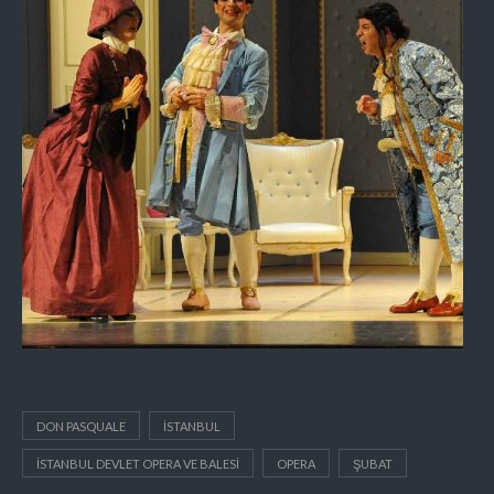
DON PASQUALE
ISTANBUL
İSTANBUL DEVLET OPERA VE BALESI
OPERA
ŞUBAT