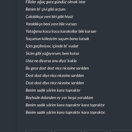
Filizler ağaç gece gündüz olmak ister
Benim bi’ çivi gibi arzum
Çakıldıkça yeni biri gibi hissiz
Yanıldıkça beni yere bile vursan
Yatağıma koca koca karakollar bile kursan
Suçumun kölesiyim suçum bana tutsak
İçim geçilmiyor, içimde bi’ vuslat
Sicim gibi yağıyorum; beni kutsa
Usta ne diyorsa onu diyo’ kukla
Bu gece dost dost nice nicesine sarıldım
Dost dost diye nice nicesine sarıldım
Dost dost diye nice nicesine sarıldım
Benim sadık yârim kara topraktır
Beyhude dolandım ey yar boşa yoruldum
Benim sadık yârim kara topraktır kara topraktır
Benim sadık yârim kara topraktır kara topraktır.