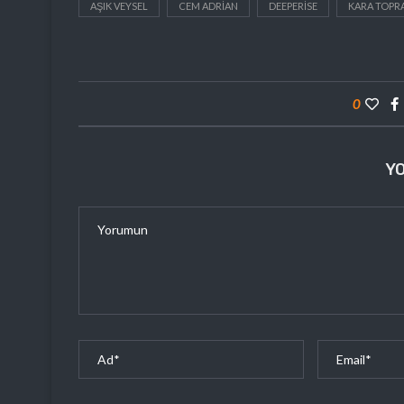
AŞIK VEYSEL
CEM ADRIAN
DEEPERISE
KARA TOPR
0
Y