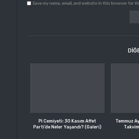
Save my name, email, and website in this browser for t
DIĞ
Pi Cemiyeti: 30 Kasım Affet
Temmuz Ayı
Parti’de Neler Yaşandı? (Galeri)
Takvim