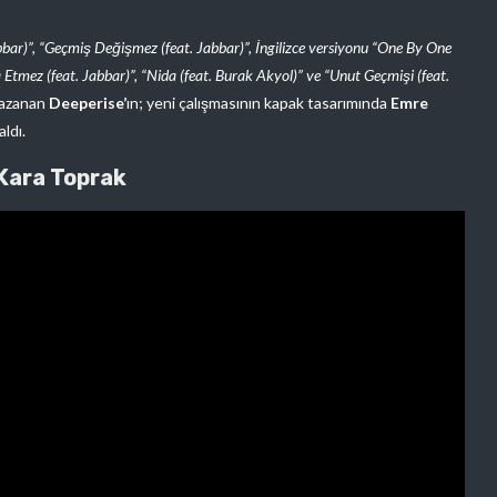
abbar)”, “Geçmiş Değişmez (feat. Jabbar)”, İngilizce versiyonu “One By One
ara Etmez (feat. Jabbar)”, “Nida (feat. Burak Akyol)” ve “Unut Geçmişi (feat.
 kazanan
Deeperise’
ın; yeni çalışmasının kapak tasarımında
Emre
aldı.
 Kara Toprak