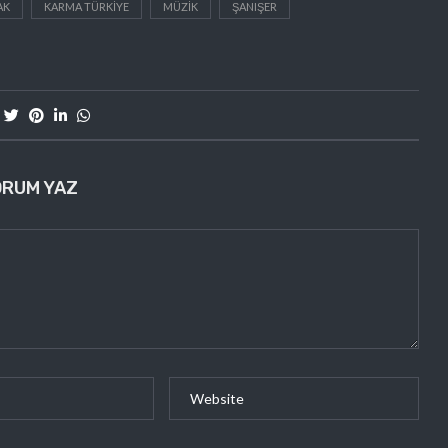
AK
KARMA TÜRKIYE
MÜZIK
ŞANIŞER
ORUM YAZ