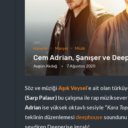
Haberler
Manşet
Müzik
Cem Adrian, Şanışer ve Deepe
Aygün Akdağ
7 Ağustos 2020
Söz ve müziği
Aşık Veysel
‘
e ait olan türkü
(Sarp Palaur)
bu çalışma ile rap müziksever
Adrian
ise yüksek oktavlı sesiyle “
Kara Top
teklinin düzenlemesi
deephouse
soundunu 
sevdiren Deeperise imzalı!