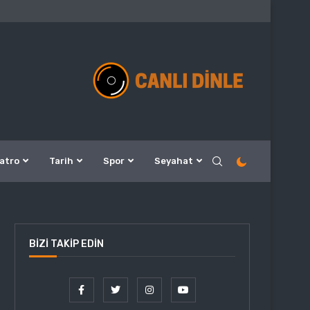
atro
Tarih
Spor
Seyahat
BIZI TAKIP EDIN