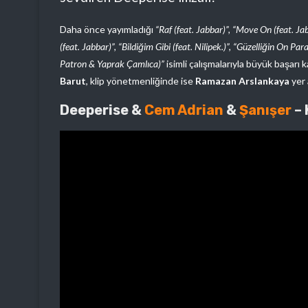
Daha önce yayımladığı
“Raf (feat. Jabbar)”, “Move On (feat. J
(feat. Jabbar)”, “Bildiğim Gibi (feat. Nilipek.)”, “Güzelliğin On P
Patron & Yaprak Çamlıca)”
isimli çalışmalarıyla büyük başarı
Barut
, klip yönetmenliğinde ise
Ramazan Arslankaya
yer 
Deeperise &
Cem Adrian
&
Şanışer
–