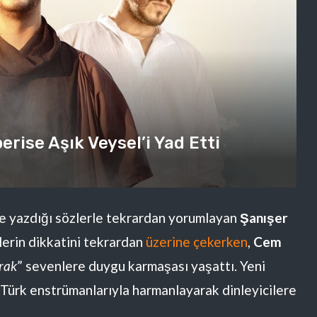
rise Aşık Veysel’i Yad Etti
ye yazdığı sözlerle tekrardan yorumlayan
Şanışer
lerin dikkatini tekrardan
üzerine çekerken
,
Cem
rak
” sevenlere duygu karmaşası yaşattı. Yeni
Türk enstrümanlarıyla harmanlayarak dinleyicilere