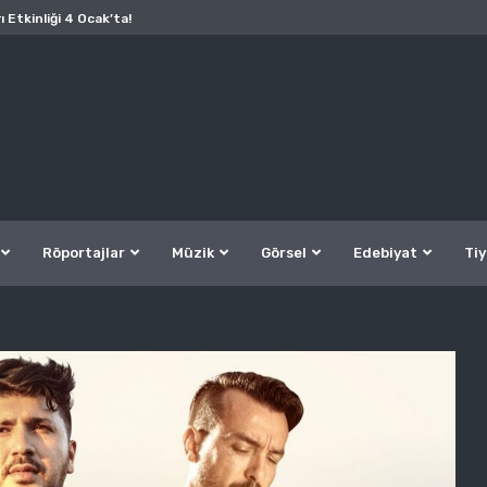
ı Etkinliği 4 Ocak’ta!
Röportajlar
Müzik
Görsel
Edebiyat
Tiy