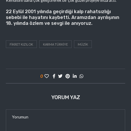
Kendisini daha çok geliştirerek bir çok güzel projeye imza attı.
22 Eylül 2001 yılında geçirdiği kalp rahatsızlığı
sebebi ile hayatını kaybetti. Aramızdan ayrılışının
18. yılında özlem ve sevgi ile anıyoruz.
FIKRET KIZILOK
KARMA TÜRKIYE
MÜZIK
0
YORUM YAZ