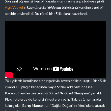
Son sınıf öğrencisi iken bir kararla gitarını eline alıp stüdyoya girdi.
Aşık Vesyel
‘in
Uzun İnce Bir Yoldayım
türküsünü kendine özgü bir
şekilde seslendirdi. Bu türkü bir 45’lik olarak yayınlandı.
70 li yıllarda kendisine ait bir şarkıyla sevenleri ile buluştu. Bir 45’lik
çıkardı. Bu plağın kapağında ‘
Söyle Sazım
‘ arka yüzünde ise
Karacaoğlan’dan bestelediği ‘
Güzel Ne Güzel Olmuşsun
‘ yer aldı.
Plak, listelerde de kendisini gösteren ve haftalarca 1 numarada
kalmış olan
Barış Manço
‘nun “Dağlar Dağlar”ını ikinci plana atarak