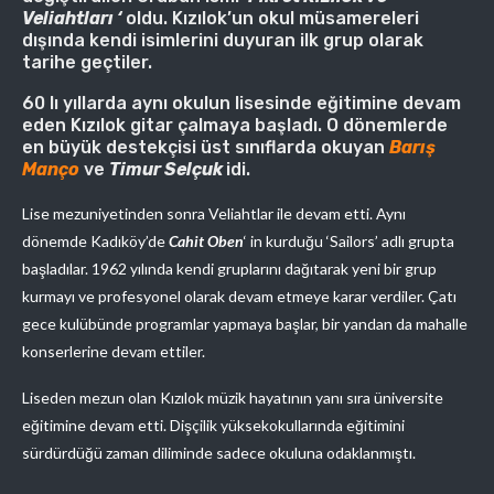
Veliahtları ‘
oldu. Kızılok’un okul müsamereleri
dışında kendi isimlerini duyuran ilk grup olarak
tarihe geçtiler.
60 lı yıllarda aynı okulun lisesinde eğitimine devam
eden Kızılok gitar çalmaya başladı. O dönemlerde
en büyük destekçisi üst sınıflarda okuyan
Barış
Manço
ve
Timur Selçuk
idi.
Lise mezuniyetinden sonra Veliahtlar ile devam etti. Aynı
dönemde Kadıköy’de
Cahit Oben
‘ in kurduğu ‘Sailors’ adlı grupta
başladılar. 1962 yılında kendi gruplarını dağıtarak yeni bir grup
kurmayı ve profesyonel olarak devam etmeye karar verdiler. Çatı
gece kulübünde programlar yapmaya başlar, bir yandan da mahalle
konserlerine devam ettiler.
Liseden mezun olan Kızılok müzik hayatının yanı sıra üniversite
eğitimine devam etti. Dişçilik yüksekokullarında eğitimini
sürdürdüğü zaman diliminde sadece okuluna odaklanmıştı.