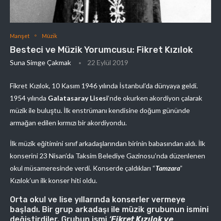
Manşet
Müzik
Besteci ve Müzik Yorumcusu: Fikret Kızılok
Suna Simge Çakmak
22 Eylül 2019
Fikret Kızılok, 10 Kasım 1946 yılında İstanbul’da dünyaya geldi.
1954 yılında
Galatasaray Lisesi
‘nde okurken akordiyon çalarak
müzik ile buluştu. İlk enstrümanı kendisine doğum gününde
armağan edilen kırmızı bir akordiyondu.
İlk müzik eğitimini sınıf arkadaşlarından birinin babasından aldı. İlk
konserini 23 Nisan’da Taksim Belediye Gazinosu’nda düzenlenen
okul müsameresinde verdi. Konserde çaldıkları “
Tamzara
”
Kızılok’un ilk konser hiti oldu.
Orta okul ve lise yıllarında konserler vermeye
başladı. Bir grup arkadaşı ile müzik grubunun ismini
değiştirdiler. Grubun ismi
‘
Fikret Kızılok ve