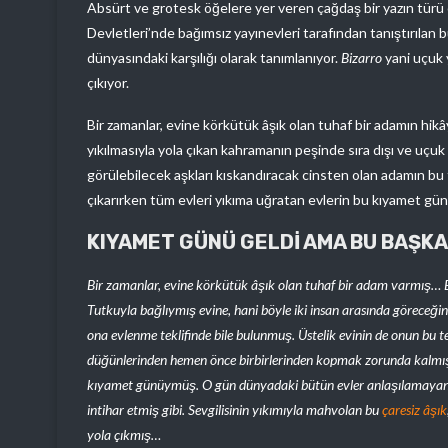
Absürt ve grotesk öğelere yer veren çağdaş bir yazın türü o
Devletleri’nde bağımsız yayınevleri tarafından tanıştırılan b
dünyasındaki karşılığı olarak tanımlanıyor.
Bizarro
yani uçuk 
çıkıyor.
Bir zamanlar, evine körkütük âşık olan tuhaf bir adamın hikâ
yıkılmasıyla yola çıkan kahramanın peşinde sıra dışı ve uçuk b
görülebilecek aşkları kıskandıracak cinsten olan adamın bu 
çıkarırken tüm evleri yıkıma uğratan evlerin bu kıyamet gü
KIYAMET GÜNÜ GELDİ AMA BU BAŞKA 
Bir zamanlar, evine körkütük âşık olan tuhaf bir adam varmış
Tutkuyla bağlıymış evine, hani böyle iki insan arasında göreceğin
ona evlenme teklifinde bile bulunmuş. Üstelik evinin de onun bu te
düğünlerinden hemen önce birbirlerinden kopmak zorunda kalmış
kıyamet günüymüş. O gün dünyadaki bütün evler anlaşılamayan bi
intihar etmiş gibi. Sevgilisinin yıkımıyla mahvolan bu
çaresiz
âşık
yola çıkmış…