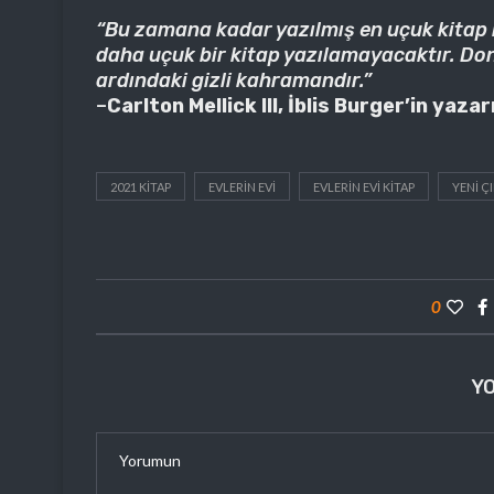
“Bu zamana kadar yazılmış en uçuk kitap 
daha uçuk bir kitap yazılamayacaktır. Do
ardındaki gizli kahramandır.”
–
Carlton Mellick III, İblis Burger’in yazar
2021 KITAP
EVLERIN EVI
EVLERIN EVI KITAP
YENI Ç
0
Y