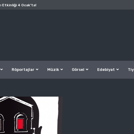
ı Etkinliği 4 Ocak’ta!
Röportajlar
Müzik
Görsel
Edebiyat
Tiy