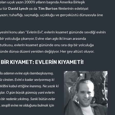
lan uçuk yazın 2000’li yılların başında Amerika Birleşik
u tür
David Lynch
ya da
Tim Burton
filmlerinin edebiyat
yazın; tuhaflığı, saçmalığı, uçukluğu ve gerçeküstü dünyasıyla öne
yesini konu alan “
Evlerin Evi
”, evlerin kıyamet gününde sevdiği evinin
ir yolculuğa çıkarıyor. Evine olan aşkı iki insan arasında
tutkusu, evlerin kıyamet gününde onu sıra dışı bir yolculuğa
nünde dünya düzeni yeniden değişiyor. Her şey altüst oluyor.
BİR KIYAMET: EVLERİN KIYAMETİ!
… Bu adamın evine aşkı bambaşkaymış.
iz cinsten. Evini o kadar seviyormuş ki
klifini kabul ettiğine inanmış. Ne yazık ki
lar. O gün büyük günmüş yani evlerin
r nedenle yıkılmış. Sanki bütün evler
, sevgili evine ne olduğunu bulmak için