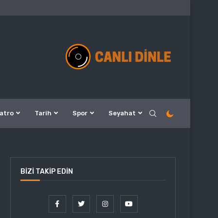
atro
Tarih
Spor
Seyahat
BIZI TAKIP EDIN