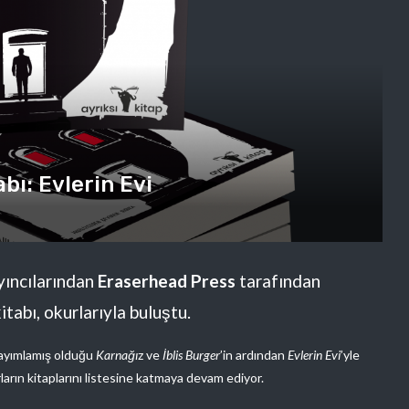
bı: Evlerin Evi
yıncılarından
Eraserhead Press
tarafından
itabı, okurlarıyla buluştu.
 yayımlamış olduğu
Karnağı
z ve
İblis Burger
’in ardından
Evlerin Evi
’yle
rların kitaplarını listesine katmaya devam ediyor.