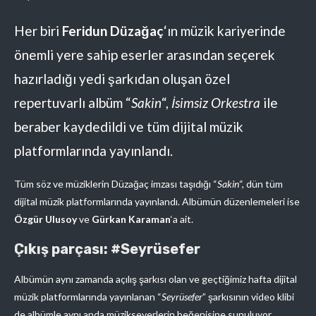
Her biri
Feridun Düzağaç
‘ın müzik kariyerinde
önemli yere sahip eserler arasından seçerek
hazırladığı yedi şarkıdan oluşan özel
repertuvarlı albüm “
Sakin
“,
İsimsiz Orkestra
ile
beraber kaydedildi ve tüm dijital müzik
platformlarında yayınlandı.
Tüm söz ve müziklerin Düzağaç imzası taşıdığı “
Sakin
“, dün tüm
dijital müzik platformlarında yayınlandı. Albümün düzenlemeleri ise
Özgür Ulusoy
ve
Gürkan Karaman
‘a ait.
Çıkış parçası: #Seyrüsefer
Albümün aynı zamanda açılış şarkısı olan ve geçtiğimiz hafta dijital
müzik platformlarında yayınlanan “
Seyrüsefer
” şarkısının video klibi
de albümle aynı anda müzikseverlerin beğenisine sunuluyor.