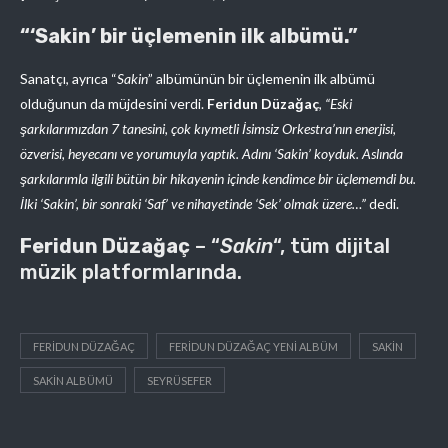
“‘Sakin’ bir üçlemenin ilk albümü.”
Sanatçı, ayrıca “
Sakin
” albümünün bir üçlemenin ilk albümü
olduğunun da müjdesini verdi.
Feridun Düzağaç
,
“Eski
şarkılarımızdan 7 tanesini, çok kıymetli İsimsiz Orkestra’nın enerjisi,
özverisi, heyecanı ve yorumuyla yaptık. Adını ‘Sakin’ koyduk. Aslında
şarkılarımla ilgili bütün bir hikayenin içinde kendimce bir üçlememdi bu.
İlki ‘Sakin’, bir sonraki ‘Saf’ ve nihayetinde ‘Sek’ olmak üzere…”
dedi.
Feridun Düzağaç
– “
Sakin
“, tüm dijital
müzik platformlarında.
FERIDUN DÜZAĞAÇ
FERIDUN DÜZAĞAÇ YENI ALBÜM
SAKIN
SAKIN ALBÜMÜ
SEYRÜSEFER