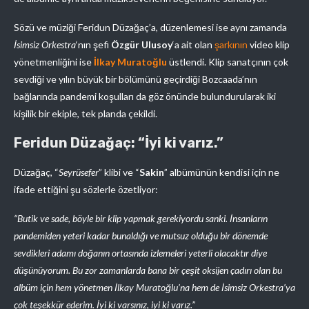
Sözü ve müziği Feridun Düzağaç’a, düzenlemesi ise aynı zamanda
İsimsiz Orkestra
‘nın şefi
Özgür Ulusoy
‘a ait olan
şarkının
video klip
yönetmenliğini ise
İlkay Muratoğlu
üstlendi. Klip sanatçının çok
sevdiği ve yılın büyük bir bölümünü geçirdiği Bozcaada’nın
bağlarında pandemi koşulları da göz önünde bulundurularak iki
kişilik bir ekiple, tek planda çekildi.
Feridun Düzağaç: “İyi ki varız.”
Düzağaç, “
Seyrüsefer
” klibi ve “
Sakin
” albümünün kendisi için ne
ifade ettiğini şu sözlerle özetliyor:
“Butik ve sade, böyle bir klip yapmak gerekiyordu sanki. İnsanların
pandemiden yeteri kadar bunaldığı ve mutsuz olduğu bir dönemde
sevdikleri adamı doğanın ortasında izlemeleri yeterli olacaktır diye
düşünüyorum. Bu zor zamanlarda bana bir çeşit oksijen çadırı olan bu
albüm için hem yönetmen İlkay Muratoğlu’na hem de İsimsiz Orkestra’ya
çok teşekkür ederim. İyi ki varsınız, iyi ki varız.”