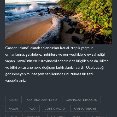
Garden Island” olarak adlandırılan Kauai, tropik yağmur
ormanlarına, şelalelere, nehirlere ve gür yeşilliklere ev sahipliği
yapan Hawaii’nin en kuzeyindeki adadır. Ada küçük olsa da, iklime
ve bitki örtüsüne göre değişen farklı alanlar vardır. Ucu bucağı
görünmeyen muhteşem sahillerinde unutulmaz bir tatil
yapabilirsiniz.
ARUBA
CORTINA D'AMPEZZO
GUANACASTE BÖLGESI
HAWAII
ITALYA
JOSE IGNACIO
KARMA TÜRKIYE