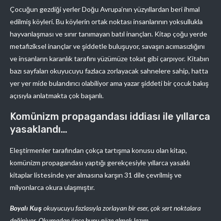
Çocuğun gezdiği yerler Doğu Avrupa’nın yüzyıllardan beri ihmal
edilmiş köyleri. Bu köylerin ortak noktası insanlarının yoksullukla
hayvanlaşması ve sınır tanımayan batıl inançları. Kitap çoğu yerde
metafiziksel inançlar ve şiddetle buluşuyor, savaşın acımasızlığını
ve insanların karanlık tarafını yüzümüze tokat gibi çarpıyor. Kitabın
bazı sayfaları okuyucuyu fazlaca zorlayacak sahnelere sahip, hatta
yer yer mide bulandırıcı olabiliyor ama yazar şiddeti bir çocuk bakış
açısıyla anlatmakta çok başarılı.
Komünizm propagandası iddiası ile yıllarca
yasaklandı…
Eleştirmenler tarafından çokça tartışma konusu olan kitap,
komünizm propagandası yaptığı gerekçesiyle yıllarca yasaklı
kitaplar listesinde yer almasına karşın 31 dile çevrilmiş ve
milyonlarca okura ulaşmıştır.
Boyalı Kuş
okuyucuyu fazlasıyla zorlayan bir eser, çok sert noktalara
değiniyor. Okumadan önce bunu göze almak lazım.