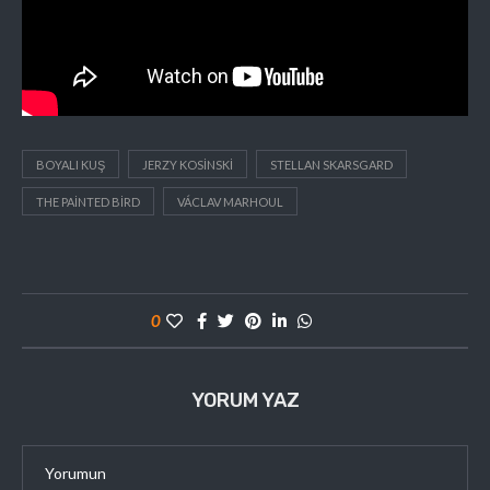
BOYALI KUŞ
JERZY KOSINSKI
STELLAN SKARSGARD
THE PAINTED BIRD
VÁCLAV MARHOUL
0
YORUM YAZ