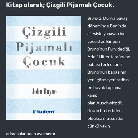
Kitap olarak; Çizgili Pijamalı Çocuk.
Bruno
2. Dünya Savaşı
döneminde Berlin’de
ailesiyle yaşayan bir
çocuktur. Bir gün
Bruno’nun Fury dediği,
Adolf Hitler tarafından
babası terfi ettirilir.
Bruno’nun babasının
yeni görev yeri tarihin
en büyük toplama
kampı
olan Auschwitz’dir.
Bruno bu terfiden
oldukça mutsuzdur
çünkü yakın
arkadaşlarından ayrılmıştır.