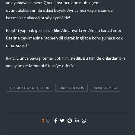
anlayamayacaksınız. Çocuk oyuncuların muhteşem
oyunculuklarının da etkisi büyük. Ayrıca göz yaşlarınızın da
istemsizce akacağını söyleyebiliriz!
Eleştiri yapmak gerekirse film Almanya’da ve Alman karakterler
üzerine çekilmesine rağmen dil olarak İngilizce konuşulması çok
rahatsız etti
İkinci Dünya Savaşı temalı çok film izledik. Bu film de onlardan biri
ama yine de izlemenizi tavsiye ederiz.
ÇIZGILI PIJAMALI ÇOCUK
DAVID THEWLIS
VERA FARMIGA
0