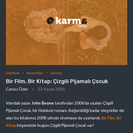
Edebiyat
Karma'dan
Sinema
Bir Film, Bir Kitap: Çizgili Pijamalı Çocuk
Cansu Özer
22 Kasım 2021
İrlandalı yazar
John Boyne
tarafından 2006’da yazılan
Çizgili
Pijamalı Çocuk
, bir
Holokost
romanı. Beğenildiği kadar eleştiriler de
alan bu kitabımız 2008 yılında sinemaya da uyarlandı.
Bir Film, Bir
Kitap
köşemizde bugün
Çizgili Pijamalı Çocuk
var!