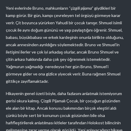
Yeni evlerinde Bruno, mahkumların “
çizgili pijama
” giydikleri bir
kamp görür. Bir gün, kampı çevreleyen tel örgüyü görmeye karar
verir. Çit boyunca yürürken Yahudi bir çocuk tanışır. Shmuel isimli
çocuk ile aynı doğum gününü ve yaşı paylaştığını öğrenir. Shmuel,
babası, büyükbabası ve erkek kardeşinin onunla birlikte olduğunu,
ancak annesinden ayrıldığını söylemektedir. Bruno ve Shmuel’in
iletişimi ilerler ve çok iyi arkadaş olurlar, ancak Bruno Shmuel ve
çitin arkası hakkında daha çok şey öğrenmek istemektedir.
Yağmurun yağmadığı neredeyse her gün Bruno, Shmuel’i
görmeye gider ve ona gizlice yiyecek verir. Buna rağmen Shmuel
gittikçe zayıflamaktadır.
Hikayenin genel özeti böyle, daha fazlasını anlatmak istemiyorum
gerisi okura kalmış. Çizgili Pijamalı Çocuk, bir çocuğun gözünden
ele alan bir kitap. Ancak konusu bakımından birçok eleştiri aldı
çünkü böyle sert bir konunun çocuk gözünden bile olsa
hafifleştirilerek anlatılması kitleler tarafından Holokost bilincinin
gelişmesine zarar verme olarak görüldü. Yani anlayacağınız hikaye