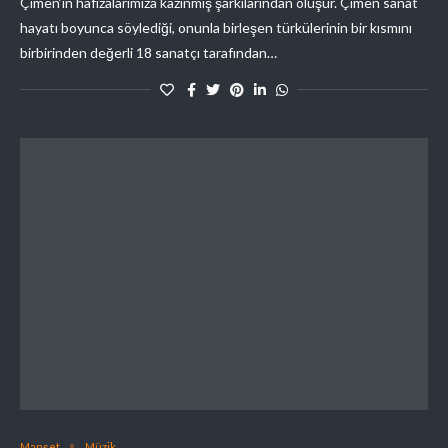
Çimen‘in hafızalarımıza kazınmış şarkılarından oluşur. Çimen sanat
hayatı boyunca söylediği, onunla birleşen türkülerinin bir kısmını
birbirinden değerli 18 sanatçı tarafından…
Manşet
Müzik