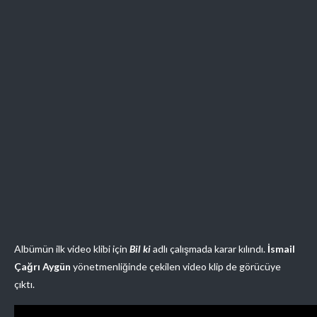
Albümün ilk video klibi için
Bil ki
adlı çalışmada karar kılındı.
İsmail
Çağrı Aygün
yönetmenliğinde çekilen video klip de görücüye
çıktı.