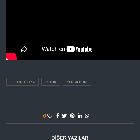
HEDONUTOPIA
MÜZIK
YENI ALBÜM
0
DIĞER YAZILAR