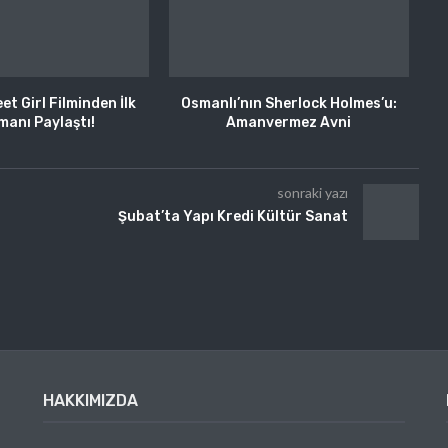
et Girl Filminden İlk
Osmanlı’nın Sherlock Holmes’u:
anı Paylaştı!
Amanvermez Avni
sonraki yazı
Şubat’ta Yapı Kredi Kültür Sanat
HAKKIMIZDA