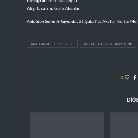
Fotoğraf
: Emre Mollaoğlu
Afiş Tasarım
: Galip Aksular
Anlatılan Senin Hikayendir
, 21 Şubat’ta Akatlar Kültür Mer
AKATLAR KÜLTÜR MERKEZI
ANLATILAN SENIN HIKAYENDIR
0
DIĞ