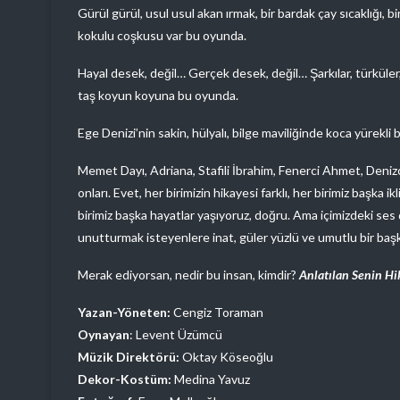
Gürül gürül, usul usul akan ırmak, bir bardak çay sıcaklığı, 
kokulu coşkusu var b
u oyunda.
Hayal desek, değil… Gerçek desek, değil… Şarkılar, türküler, 
taş koyun koyuna bu oyunda.
Ege Denizi’nin sakin, hülyalı, bilge maviliğinde koca yürekli
Memet Dayı, Adriana, Stafili İbrahim, Fenerci Ahmet, Deniz
onları. Evet, her birimizin hikayesi farklı, her birimiz başka ik
birimiz başka hayatlar yaşıyoruz, doğru. Ama içimizdeki ses diy
unutturmak isteyenlere inat, güler yüzlü ve umutlu bir başk
Merak ediyorsan, nedir bu insan, kimdir?
Anlatılan Senin Hi
Yazan-Yöneten:
Cengiz Toraman
Oynayan
: Levent Üzümcü
Müzik Direktörü:
Oktay Köseoğlu
Dekor-Kostüm:
Medina Yavuz