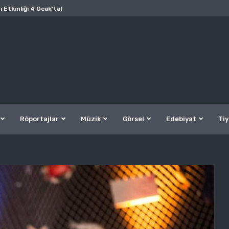
ı Etkinliği 4 Ocak’ta!
Röportajlar
Müzik
Görsel
Edebiyat
Tiy