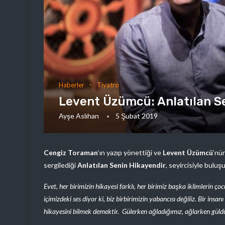
Haberler
Tiyatro
Levent Üzümcü: Anlatılan S
Ayşe Aslıhan
5 Şubat 2019
Cengiz Toraman
‘ın yazıp yönettiği ve
Levent Üzümcü
‘nü
sergilediği
Anlatılan Senin Hikayendir
, seyircisiyle buluş
Evet, her birimizin hikayesi farklı, her birimiz başka iklimlerin ç
içimizdeki ses diyor ki, biz birbirimizin yabancısı değiliz. Bir ins
hikayesini bilmek demektir. Gülerken ağladığımız, ağlarken gül