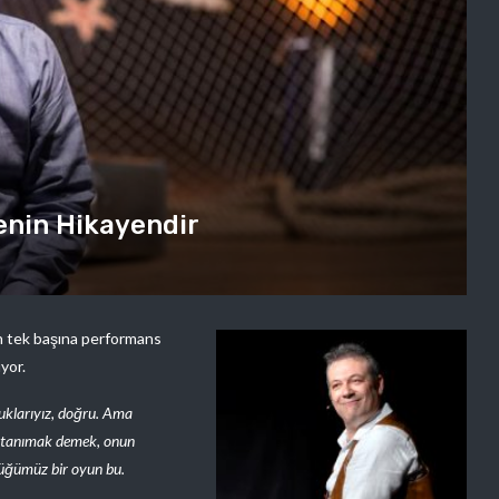
enin Hikayendir
n tek başına performans
uyor.
ocuklarıyız, doğru. Ama
anı tanımak demek, onun
düğümüz bir oyun bu.