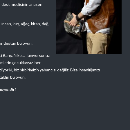
bir dost meclisinin anason
insan, kuş, ağaç, kitap, dağ,
 bir destan bu oyun.
ci Barış, Niko… Tanıyorsunuz
limlerin çocuklarıyız, her
or ki, biz birbirimizin yabancısı değiliz. Bize insanlığımızı
aldırı bu oyun.
kayendir!