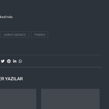
kezi’nde.
LEVENT ÜZÜMCÜ
TIYATRO
ER YAZILAR