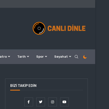
atro
Tarih
Spor
Seyahat
BIZI TAKIP EDIN