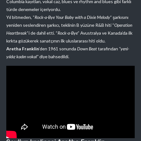
Columbia kayıtları, vokal caz, blues
ve rhythm and blues gibi farklı
türde denemeler içeriyordu.
Yıl bitmeden, “
Rock-a-Bye Your Baby with a Dixie Melody
” şarkısını
yeniden seslendiren şarkıcı, teklinin B yüzüne R&B hiti “
Operation
Heartbreak
“i de dahil etti. “
Rock-a-Bye
” Avustralya ve Kanada’da ilk
kırkta gözükerek sanatçının ilk uluslararası hiti oldu.
Aretha Franklin
‘den 1961 sonunda
Down Beat
tarafından
“yeni-
yıldız kadın vokal”
diye bahsedildi.