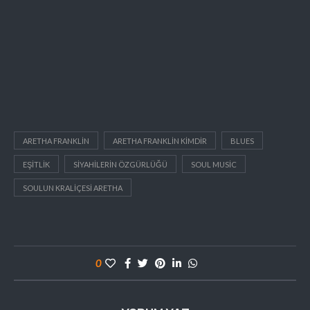
ARETHA FRANKLIN
ARETHA FRANKLIN KIMDIR
BLUES
EŞITLIK
SIYAHILERIN ÖZGÜRLÜĞÜ
SOUL MUSIC
SOULUN KRALIÇESI ARETHA
0