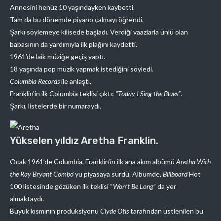
Annesini henüz 10 yaşındayken kaybetti.
Tam da bu dönemde piyano çalmayı öğrendi.
Şarkı söylemeye kilisede başladı. Verdiği vaazlarla ünlü olan
babasının da yardımıyla ilk plağını kaydetti.
1961’de laik müziğe geçiş yaptı.
18 yaşında pop müzik yapmak istediğini söyledi.
Columbia Records
ile anlaştı.
Franklin’in ilk Columbia teklisi çıktı:
“Today I Sing the Blues”
.
Şarkı, listelerde bir numaraydı.
Yükselen yıldız Aretha Franklin.
Ocak 1961’de Columbia, Franklin’in ilk ana akım albümü
Aretha With
the Ray Bryant Combo
‘yu piyasaya sürdü. Albümde,
Billboard
Hot
100 listesinde gözüken ilk teklisi “
Won’t Be Long
” da yer
almaktaydı.
Büyük kısmının prodüksiyonu
Clyde Otis
tarafından üstlenilen bu