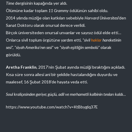
Time
dergisinin kapağında yer aldı.
Ölümüne kadar toplam
11 Grammy
ödülünün sahibi oldu.
2014 yılında müziğe olan katkıları sebebiyle
Harvard Üniversitesi
’den
Sanat Doktoru olarak onursal derece verildi.
Birçok üniversiteden onursal unvanlar ve sayısız ödül elde etti…
Onlarca sivil toplum örgütüne yardım etti,
“sivil
haklar
hareketinin
sesi”, “siyah Amerika’nın sesi”
ve
“siyah eşitliğin sembolü”
olarak
görüldü.
Aretha Franklin
, 2017’nin Şubat ayında müziği bıraktığını açıkladı.
Kısa süre sonra ailesi ani bir şekilde hastalandığını duyurdu ve
maalesef, 16 Şubat 2018’de hayata veda etti.
Soul kraliçesinden geriye; güçlü, adil ve merhametli kalbinin tınıları kaldı…
https://www.youtube.com/watch?v=KtBbyglq37E