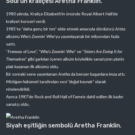
Soul’un kraliçesi Aretha Franklin.
1980 yılında, Kraliçe Elizabeth’in önünde Royal Albert Hall’de
kraliyet konseri verdi.
1985’te “daha genç bir tını” elde etmek amacıyla dördüncü
Arista
albümü
Who’s Zoomin’ Who
‘yu yayımlayarak bir milyondan fazla
sattı.
“
Freeway of Love
“, “
Who’s Zoomin’ Who
” ve “
Sisters Are Doing It for
Themselves
” gibi şarkıları içeren albüm böylelikle sanatçının platin
plak kazanan ilk albümü oldu.
Bir sonraki sene yayımlanan
Aretha
da benzer başarılara imza attı.
Michigan hükümeti
tarafından sesi
“doğal kaynak”
olarak
nitelendirildi.
Ayrıca 1987’de Rock and Roll Hall of Fame’e dahil edilen ilk kadın
sanatçı oldu.
Siyah eşitliğin sembolü Aretha Franklin.