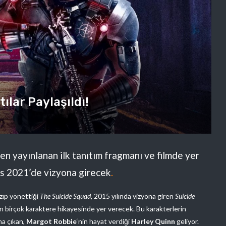
ılar Paylaşıldı!
en yayınlanan ilk tanıtım fragmanı ve filmde yer
tos 2021’de vizyona girecek
.
azıp yönettiği
The Suicide Squad
, 2015 yılında vizyona giren
Suicide
n birçok karaktere hikayesinde yer verecek. Bu karakterlerin
na çıkan,
Margot Robbie
‘nin hayat verdiği
Harley Quinn
geliyor.