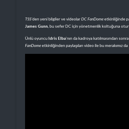
TSS’
den yeni bilgiler ve videolar
DC FanDome
etkinliğinde pa
James Gunn
, bu sefer DC için yönetmenlik koltuğuna otur
Ünlü oyuncu
Idris Elba
‘nın da kadroya katılmasından sonr
FanDome
etkinliğinden paylaşılan video ile bu merakımız da 