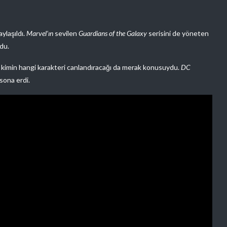
ylaşıldı.
Marvel’ın
sevilen
Guardians of the Galaxy
serisini de yöneten
du.
a kimin hangi karakteri canlandıracağı da merak konusuydu.
DC
sona erdi.