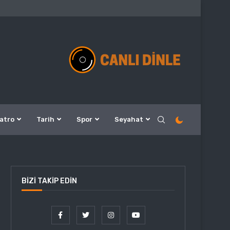
atro
Tarih
Spor
Seyahat
BIZI TAKIP EDIN