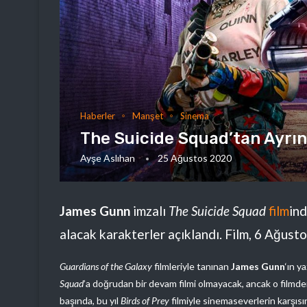
Haberler
Manşet
Sinema
The Suicide Squad’tan Ayrınt
Ayşe Aslıhan
25 Ağustos 2020
James Gunn
imzalı
The Suicide Squad
film
ind
alacak karakterler açıklandı. Film, 6 Ağus
Guardians of the Galaxy
filmleriyle tanınan
James Gunn
‘ın y
Squad
’a doğrudan bir devam filmi olmayacak, ancak o filmde
başında, bu yıl
Birds of Prey
filmiyle sinemaseverlerin karşısı