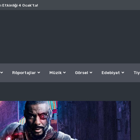
ı Etkinliği 4 Ocak’ta!
Röportajlar
Müzik
Görsel
Edebiyat
Tiy