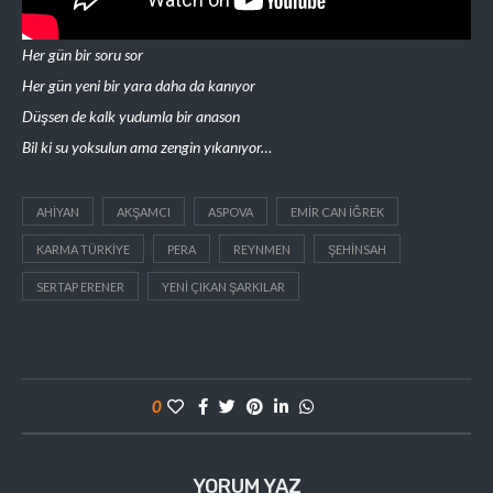
Her gün bir soru sor
Her gün yeni bir yara daha da kanıyor
Düşsen de kalk yudumla bir anason
Bil ki su yoksulun ama zengin yıkanıyor…
AHIYAN
AKŞAMCI
ASPOVA
EMIR CAN IĞREK
KARMA TÜRKIYE
PERA
REYNMEN
ŞEHINSAH
SERTAP ERENER
YENI ÇIKAN ŞARKILAR
0
YORUM YAZ