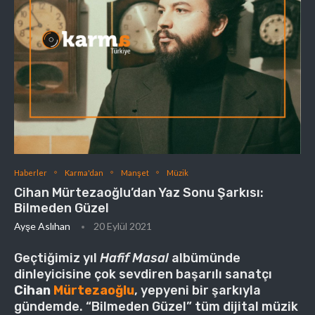
Haberler
Karma'dan
Manşet
Müzik
Cihan Mürtezaoğlu’dan Yaz Sonu Şarkısı:
Bilmeden Güzel
Ayşe Aslıhan
20 Eylül 2021
Geçtiğimiz yıl
Hafif Masal
albümünde
dinleyicisine çok sevdiren başarılı sanatçı
Cihan
Mürtezaoğlu
, yepyeni bir şarkıyla
gündemde. “Bilmeden Güzel” tüm dijital müzik