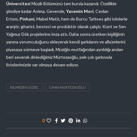
Üniversitesi
Müzik Bölümünü tam bursla kazandı. Özellikle
şimdiye kadar Anima, Gevende,
Yasemin Mori
, Ceylan
Ertem,
Pinhani
, Mabel Matiz, hem de Burcu Tatlıses gibi isimlerle
aranjör, gitarist, besteci ve prodüktör olarak çalıştı. Künt ve Sen
Yağmur Dök projelerine imza attı. Daha sonra üretken kişiliğinin
yanına yorumculuğunu ekleyerek kendi şarkılarını ve albümlerini
piyasaya sürmeye başladı. Müziğin mutfağından ayrıldığı andan
beri severek dinlediğimiz Mürtezaoğlu, pek çok şarkısıyla
listelerimizde var olmaya devam ediyor.
BILMEDEN GÜZEL
CIHAN MÜRTEZAOĞLU
0