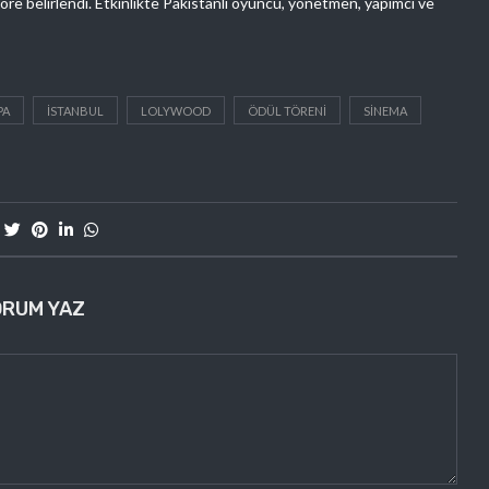
göre belirlendi. Etkinlikte Pakistanlı oyuncu, yönetmen, yapımcı ve
PA
ISTANBUL
LOLYWOOD
ÖDÜL TÖRENI
SINEMA
ORUM YAZ