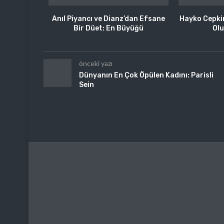
Anıl Piyancı ve Dianz’dan Efsane
Hayko Cepkin’
Bir Düet: En Büyüğü
Olu
önceki yazı
Dünyanın En Çok Öpülen Kadını: Parisli
Sein