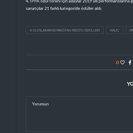
4. IPPA ödül töreni için adaylar 2019 yılı performanslarına 
sanatçılar 21 farklı kategoride ödüller aldı.
4. ULUSLARARASI PAKISTAN PRESTIJ ÖDÜLLERI
HALIÇ
IP
0
Y