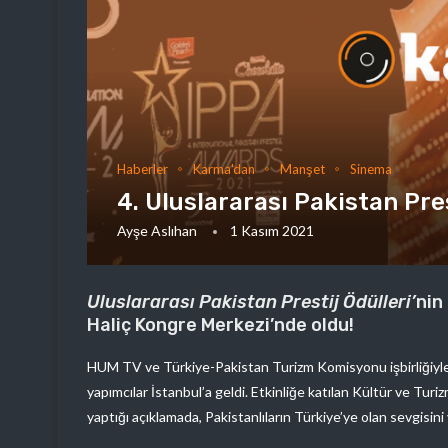
Haberler
Karma'dan
Manşet
Sinema
4. Uluslararası Pakistan Pres
Ayşe Aslıhan
1 Kasım 2021
Uluslararası Pakistan Prestij Ödülleri’
nin
Haliç Kongre Merkezi’nde oldu!
HUM TV ve Türkiye-Pakistan Turizm Komisyonu işbirliğiyl
yapımcılar İstanbul’a geldi. Etkinliğe katılan Kültür ve Tur
yaptığı açıklamada, Pakistanlıların Türkiye’ye olan sevgisini 