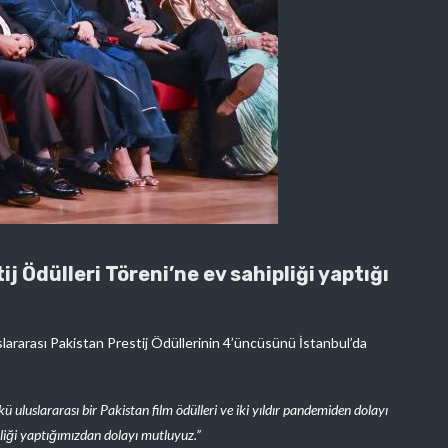
j Ödülleri Töreni’ne ev sahipliği yaptığı
slararası Pakistan Prestij Ödüllerinin 4’üncüsünü İstanbul’da
kü uluslararası bir Pakistan film ödülleri ve iki yıldır pandemiden dolayı
pliği yaptığımızdan dolayı mutluyuz.”