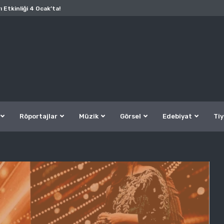
ı Etkinliği 4 Ocak’ta!
Röportajlar
Müzik
Görsel
Edebiyat
Tiy