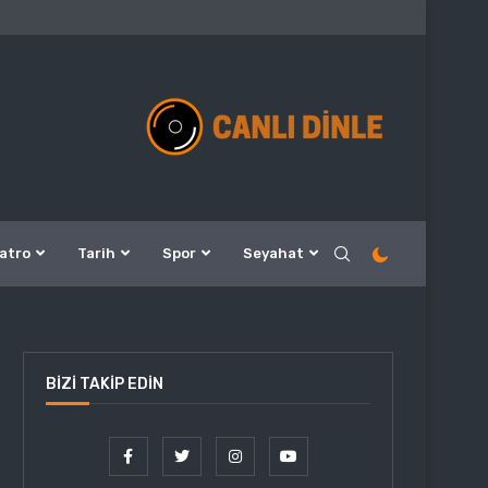
atro
Tarih
Spor
Seyahat
BIZI TAKIP EDIN