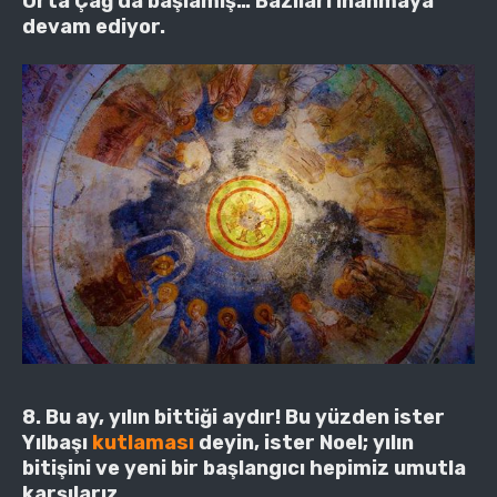
Orta Çağ’da başlamış… Bazıları inanmaya
devam ediyor.
8. Bu ay, yılın bittiği aydır! Bu yüzden ister
Yılbaşı
kutlaması
deyin, ister Noel; yılın
bitişini ve yeni bir başlangıcı hepimiz umutla
karşılarız.