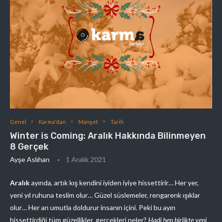
Genel
Karma'dan
Manşet
Tarih
Winter is Coming: Aralık Hakkında Bilinmeyen
8 Gerçek
Ayşe Aslıhan
1 Aralık 2021
Aralık
ayında, artık kış kendini iyiden iyiye hissettirir… Her yer,
yeni yıl ruhuna teslim olur… Güzel süslemeler, rengarenk ışıklar
olur… Her an umutla doldurur insanın içini. Peki bu ayın
hissettirdiği tüm güzellikler, gerçekleri neler?
Hadi hep birlikte yeni