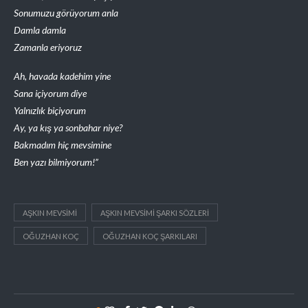
Sonumuzu görüyorum anla
Damla damla
Zamanla eriyoruz
Ah, havada kadehim yine
Sana içiyorum diye
Yalnızlık biçiyorum
Ay, ya kış ya sonbahar niye?
Bakmadım hiç mevsimine
Ben yazı bilmiyorum!”
AŞKIN MEVSIMI
AŞKIN MEVSIMI ŞARKI SÖZLERI
OĞUZHAN KOÇ
OĞUZHAN KOÇ ŞARKILARI