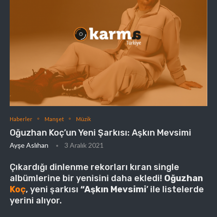
Haberler
Manşet
Müzik
Oğuzhan Koç’un Yeni Şarkısı: Aşkın Mevsimi
Ayşe Aslıhan
3 Aralık 2021
Çıkardığı dinlenme rekorları kıran single
albümlerine bir yenisini daha ekledi!
Oğuzhan
Koç
, yeni şarkısı
“Aşkın Mevsimi
’ ile listelerde
yerini alıyor.