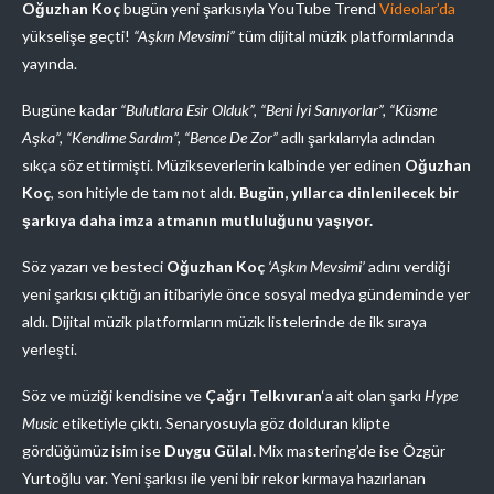
Oğuzhan Koç
bugün yeni şarkısıyla YouTube Trend
Videolar’da
yükselişe geçti!
“Aşkın Mevsimi”
tüm dijital müzik platformlarında
yayında.
Bugüne kadar
“Bulutlara Esir Olduk”, “Beni İyi Sanıyorlar”, “Küsme
Aşka”, “Kendime Sardım”, “Bence De Zor”
adlı şarkılarıyla adından
sıkça söz ettirmişti. Müzikseverlerin kalbinde yer edinen
Oğuzhan
Koç
, son hitiyle de tam not aldı.
Bugün, yıllarca dinlenilecek bir
şarkıya daha imza atmanın mutluluğunu yaşıyor.
Söz yazarı ve besteci
Oğuzhan Koç
‘Aşkın Mevsimi’
adını verdiği
yeni şarkısı çıktığı an itibariyle önce sosyal medya gündeminde yer
aldı. Dijital müzik platformların müzik listelerinde de ilk sıraya
yerleşti.
Söz ve müziği kendisine ve
Çağrı Telkıvıran
‘a ait olan şarkı
Hype
Music
etiketiyle çıktı. Senaryosuyla göz dolduran klipte
gördüğümüz isim ise
Duygu Gülal.
Mix mastering’de ise Özgür
Yurtoğlu var. Yeni şarkısı ile yeni bir rekor kırmaya hazırlanan