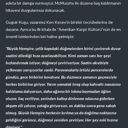
adeta bir damga vurmuştur. McMurphy ile düzene baş kaldırmanın
hikayesi duygularınıza dokunacak.
Guguk Kuşu, yazarımız Ken Kesey’in birebir tecrübelerine de
dayanır. Ayrıca bu ilk kitabı ile “Amerikan Karşıt Kültürü”nün de en
önemli isimlerinden biri haline gelmiştir.
“Büyük Hemşire, çelik kapıdaki düğmelerden birini çevirerek duvar
saatini dilediği hıza ayarlayabiliyor. Kimi zaman canı her şeyi
hızlandırmak istiyor; düğmeyi çeviriveriyor. Saatin akrebiyle
yelkovanı yarışıyorlar sanki. Paravanalarla örtülü pencerelerde
gündüz, gece birbirini kovalıyor. Bu düzmece zamanın geçmesiyle
herkes birbirine giriyor. Yarım yamalak tıraş olup kahvaltı masasına
balıklama dalıyorsun, daha ağzına bir lokma koymadan öğlen
oluyor, ilaç veriliyor, yerinden kalkıp dinlenme odasına giderken
akşam zili çalıyor, yatağa giriyorsun, on dakika sonra gene sabah
olmuş. Büyük Hemşire herkesin kırılma ya da dağılma noktasına
geldiğini görünce, düğmeyi yeniden çeviriyor. Her şey eski hızına
dönüyor.”