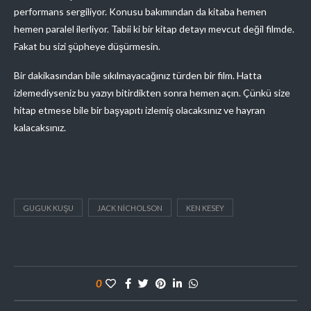
performans sergiliyor. Konusu bakımından da kitaba hemen
hemen paralel ilerliyor. Tabii ki bir kitap detayı mevcut değil filmde.
Fakat bu sizi şüpheye düşürmesin.
Bir dakikasından bile sıkılmayacağınız türden bir film. Hatta
izlemediyseniz bu yazıyı bitirdikten sonra hemen açın. Çünkü size
hitap etmese bile bir başyapıtı izlemiş olacaksınız ve hayran
kalacaksınız.
GUGUK KUŞU
JACK NICHOLSON
KEN KESEY
0