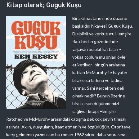
Kitap olarak; Guguk Kuşu
Bir akıl hastanesinde düzene
başkaldırı hikayesi Guguk Kuşu.
Disiplinli ve korkutucu Hemşire
Ratched’ın gözetiminde
yaşayan bu akıl hastaları –
yoksa toplum mu onları öyle
etiketliyor- bir gün aralarına
katılan McMurphy ile hayatın
biraz olsa farkına ve tadına
varırlar. Sahi gerçekten deli
olmak nedir? Bunun üzerine
biraz olsun düşünmemizi
sağlıyor kitap. Hemşire
Ratched ve McMurphy arasındaki çatışma pek çok şeyin timsali
aslında. Aklın, duyguların, itaat etmenin ve özgürlüğün. Otoriteye
karşı gelmenin yazını olan bu roman 1962 yılı ve daha sonrasına