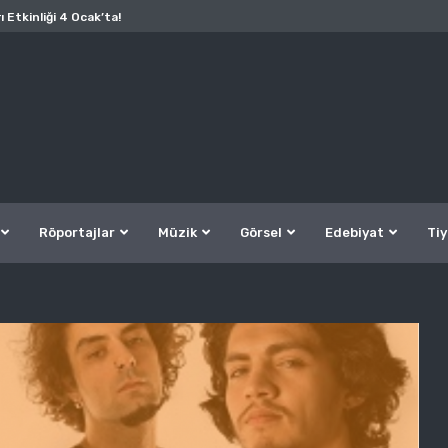
ı Etkinliği 4 Ocak’ta!
Röportajlar
Müzik
Görsel
Edebiyat
Tiy