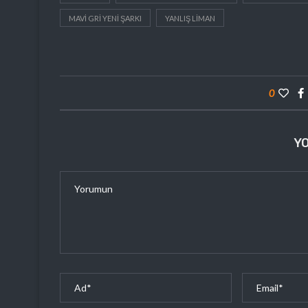
MAVI GRI YENI ŞARKI
YANLIŞ LIMAN
0
Y