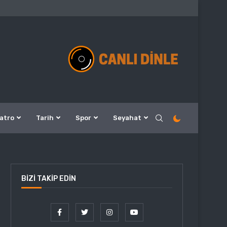
atro
Tarih
Spor
Seyahat
BIZI TAKIP EDIN