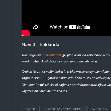
Mavi Gri hakkında…
Türk bağımsız
alternatif rock
grupları arasında kalbimizde yerini
kurulmuştur. Halef Binici ise gruba sonradan dahil oldu.
Grubun ilk ve tek albümünden önceki seyreden çalışmaları Papaty
Yağmuru isimli 11 şarkılık albümlerini Fono Müzik etiketiyle ya
Olmuşum” isimli teklilerini bağımsız distribütorler aracılığıyla 
yayımlanan parçaları arasındadır.
MAVI GRI
MAVI GRI BEN SENDE YANDIM
MAVI GRI SON