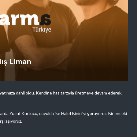
nlış Liman
hayatımıza dahil oldu. Kendine has tarzıyla üretmeye devam ederek,
itarda Yusuf Kurtucu, davulda ise Halef Binici’yi görüyoruz. Bir önceki
rşılaşıyoruz.