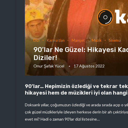
Dizi
Karma'dan
Manşet
Müzik
Sinema
90’lar Ne Güzel: Hikayesi Ka
Diziler!
Onur Şafak Yücel
17 Ağustos 2022
90’lar… Hepimizin özlediği ve tekrar tekr
hikayesi hem de müzikleri iyi olan hangi
Doksanlı yıllar, çoğumuzun özlediği ve arada sırada açıp o yıl
çok güzel müzikleriyle izleyen herkese derin bir ah çektiri
evet mi? Hadi o zaman 90’lar dizi listesine…