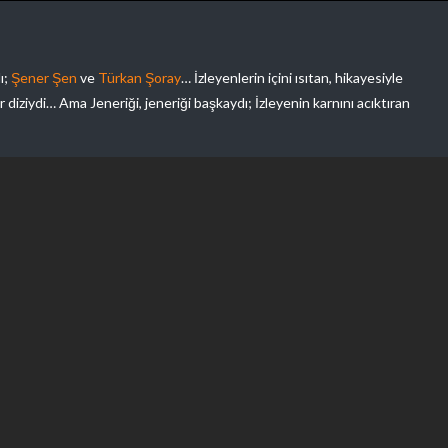
ı;
Şener Şen
ve
Türkan Şoray
… İzleyenlerin içini ısıtan, hikayesiyle
diziydi… Ama Jeneriği, jeneriği başkaydı; İzleyenin karnını acıktıran