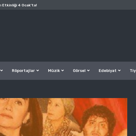
ı Etkinliği 4 Ocak’ta!
Röportajlar
Müzik
Görsel
Edebiyat
Tiy