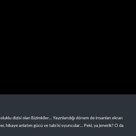
luklu dizisi olan Bizimkiler… Yayınlandığı dönem de insanları ekran
ler, hikaye anlatım gücü ve tabi ki oyuncular… Peki, ya jenerik? O da