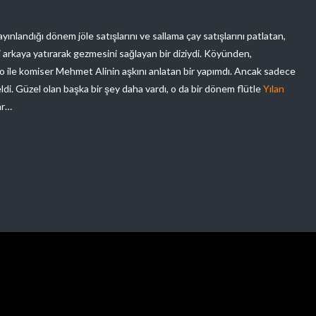
ayınlandığı dönem jöle satışlarını ve sallama çay satışlarını patlatan,
i arkaya yatırarak gezmesini sağlayan bir diziydi. Köyünden,
no ile komiser Mehmet Alinin aşkını anlatan bir yapımdı. Ancak sadece
ldi. Güzel olan başka bir şey daha vardı, o da bir dönem flütle
Yılan
ar…