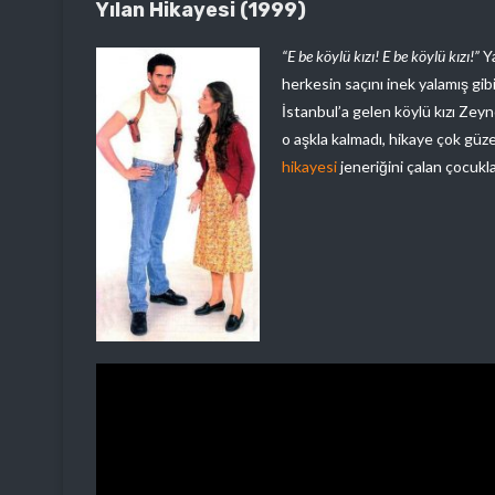
Yılan Hikayesi (1999)
“E be köylü kızı! E be köylü kızı!”
Y
herkesin saçını inek yalamış gib
İstanbul’a gelen köylü kızı Zey
o aşkla kalmadı, hikaye çok güze
hikayesi
jeneriğini çalan çocukl