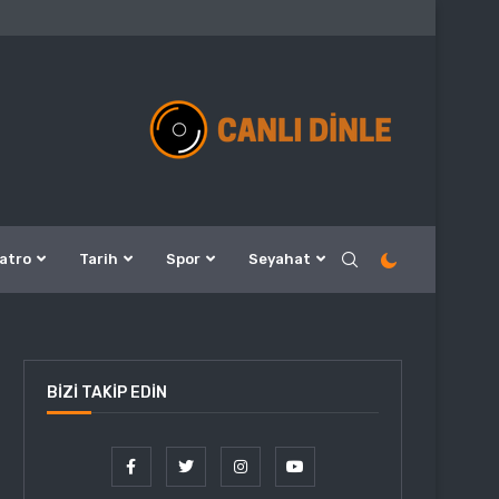
atro
Tarih
Spor
Seyahat
BIZI TAKIP EDIN